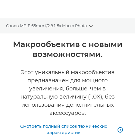
Canon MP-E 65mm f/2.8 1-5x Macro Photo
Toggle breadcrumbs
Общая информация
Макрообъектив с новыми
возможностями.
Технические характеристики
Этот уникальный макрообъектив
предназначен для мощного
увеличения, больше, чем в
натуральную величину (1.0X), без
использования дополнительных
аксессуаров.
Смотреть полный список технических

характеристик