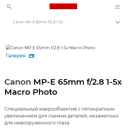
Canon Logo, back to ho
Canon MP-E 65mm f/2.8 1-5x Macro Photo - Объективы - Камера и фотообъективы
Пере
Canon
Объективы для камер Canon
Галерея

Canon
MP-E 65mm f/2.8 1-5x
Macro Photo
Специальный макрообъектив с пятикратным
увеличением для съемки деталей, незаметных
для невооруженного глаза