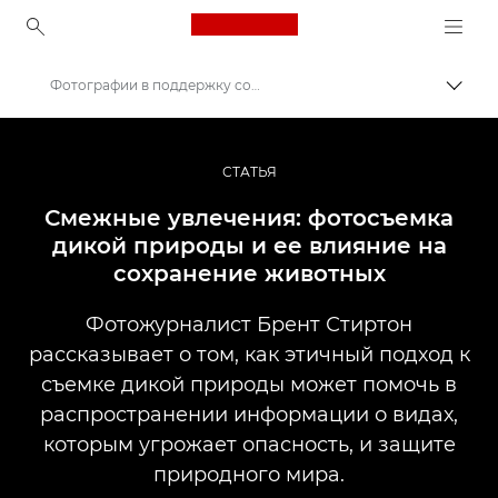
Canon Logo, back to ho
Фотографии в поддержку сохранения видов
Пере
Canon
Профессиональная фото- и видеосъемка
СТАТЬЯ
Истории
Смежные увлечения: фотосъемка
дикой природы и ее влияние на
сохранение животных
Фотожурналист Брент Стиртон
рассказывает о том, как этичный подход к
съемке дикой природы может помочь в
распространении информации о видах,
которым угрожает опасность, и защите
природного мира.