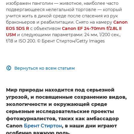
изображен панголин — животное, наиболее часто
подвергающееся нелегальной торговле — который
учится жить в дикой среде после спасения из рук
браконьеров и реабилитации. Снято на камеру
Canon
EOS 5DS R
с объективом
Canon EF 24-70mm f/2.8L II
USM
и следующими параметрами: 24 мм, 1/200 сек.,
f/18 и ISO 200. © Брент Стиртон/Getty Images
Вернуться ко всем статьям

Мир природы находится под серьезной
угрозой, и посвященные сохранению видов,
экологичности и окружающей среде
серьезные исследовательские проекты
фотожурналистов, таких как амбассадор
Canon
Брент Стиртон
, в наши дни играют
особенно важную роль.