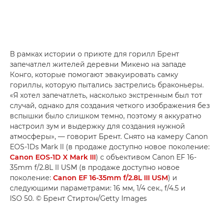
В рамках истории о приюте для горилл Брент
запечатлел жителей деревни Микено на западе
Конго, которые помогают эвакуировать самку
гориллы, которую пытались застрелись браконьеры.
«Я хотел запечатлеть, насколько экстренным был тот
случай, однако для создания четкого изображения без
вспышки было слишком темно, поэтому я аккуратно
настроил зум и выдержку для создания нужной
атмосферы», — говорит Брент. Снято на камеру Canon
EOS-1Ds Mark II (в продаже доступно новое поколение:
Canon EOS-1D X Mark III
) с объективом Canon EF 16-
35mm f/2.8L II USM (в продаже доступно новое
поколение:
Canon EF 16-35mm f/2.8L III USM
) и
следующими параметрами: 16 мм, 1/4 сек., f/4.5 и
ISO 50. © Брент Стиртон/Getty Images