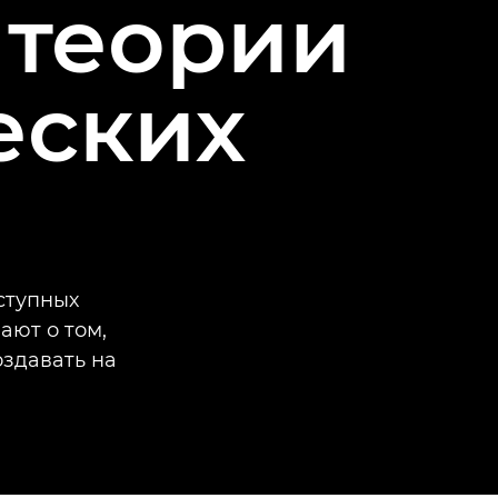
 теории
еских
ступных
ают о том,
оздавать на