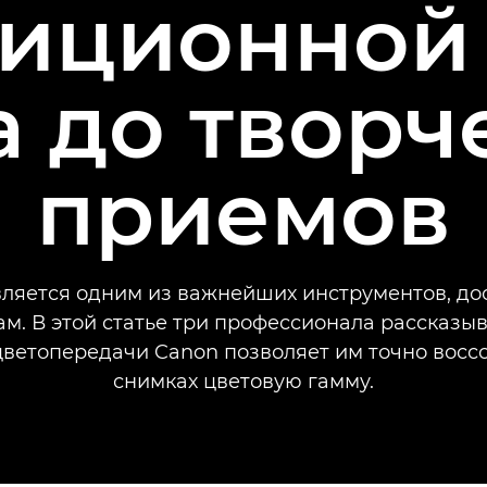
диционной
а до творч
приемов
вляется одним из важнейших инструментов, до
м. В этой статье три профессионала рассказыв
цветопередачи Canon позволяет им точно восс
снимках цветовую гамму.