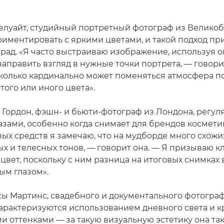
луайт, студийный портретный фотограф из Великоб
риментировать с яркими цветами, и такой подход пр
град. «Я часто выстраиваю изображение, используя
направить взгляд в нужные точки портрета, — говори
сколько кардинально может поменяться атмосфера по
ого или иного цвета».
Гордон, фэшн- и бьюти-фотограф из Лондона, регул
азами, особенно когда снимает для брендов космети
вых средств я замечаю, что на мудборде много схожи
ых и телесных тонов, — говорит она. — Я призываю к
цвет, поскольку с ним разница на итоговых снимках
м глазом».
ы Мартинс, свадебного и документального фотограф
характеризуются использованием дневного света и 
и оттенками — за такую визуальную эстетику она та