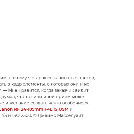
м, поэтому я стараюсь начинать с цветов,
ть в кадр элементы, о которых они и не
 — Мне нравится, когда заказчик видит
одумал, что тот или иной прием может
не и желание создать нечто особенное».
Canon RF 24-105mm F4L IS USM
и
 f/5 и ISO 2500. © Джеймс Масселуайт