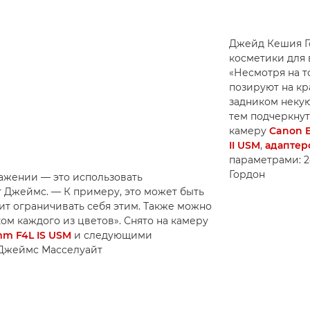
Джейд Кешия Го
косметики для 
«Несмотря на т
позируют на кр
задником неку
тем подчеркнуть
камеру
Canon 
II USM
,
адаптер
параметрами: 24
Гордон
ражении — это использовать
 Джеймс. — К примеру, это может быть
оит ограничивать себя этим. Также можно
ом каждого из цветов». Снято на камеру
mm F4L IS USM
и следующими
 © Джеймс Масселуайт