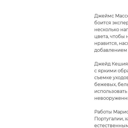
Джеймс Массе
боится экспе
несколько на
цвета, чтобы 
нравится, на
добавлением т
Джейд Кешия 
с яркими обр
съемке уходо
бежевых, бел
использовать 
невооруженны
Работы Марис
Португалии, 
естественным