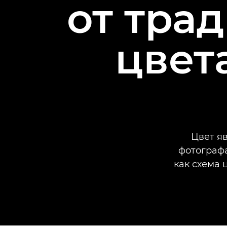
от тра
цвет
Цвет я
фотографа
как схема 