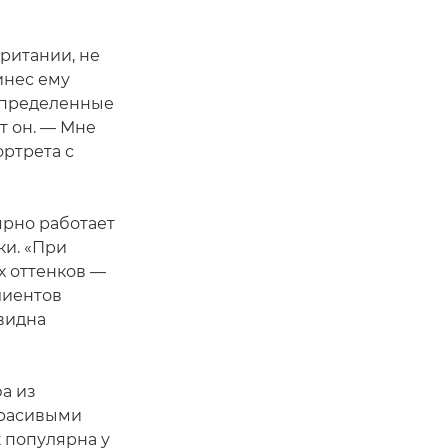
ритании, не
инес ему
 определенные
т он. — Мне
ртрета с
ярно работает
ки. «При
х оттенков —
лиентов
 видна
а из
красивыми
к популярна у