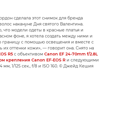
рдон сделала этот снимок для бренда
волос накануне Дня святого Валентина.
о, что модели одеты в красные платья и
асном фоне, я хотела создать между ними и
ю границу с помощью освещения и вместе с
 их оттенки кожи», — говорит она. Снято на
EOS R5
с объективом
Canon EF 24-70mm f/2.8L
ом крепления Canon EF-EOS R
и следующими
 мм, 1/125 сек., f/8 и ISO 160. © Джейд Кешия