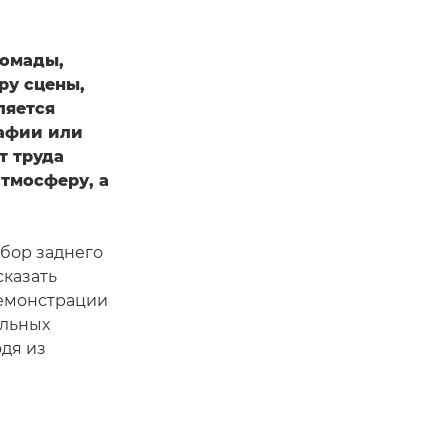
помады,
ру сцены,
ляется
рафии или
т труда
тмосферу, а
ыбор заднего
сказать
демонстрации
альных
одя из