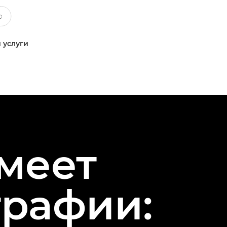
 услуги
меет
графии: