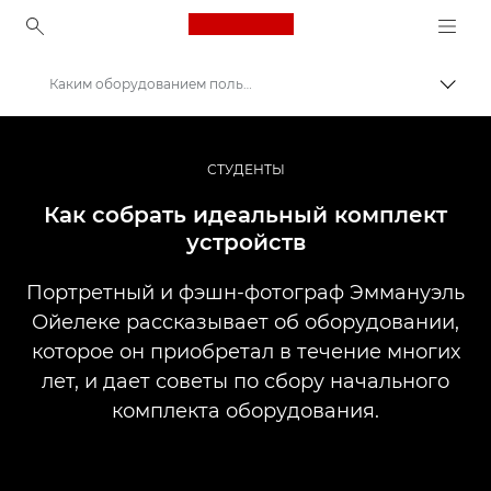
Canon Logo, back to ho
Каким оборудованием пользуются профессионалы?
Пере
Canon
Профессиональная фото- и видеосъемка
СТУДЕНТЫ
Истории
Как собрать идеальный комплект
устройств
Портретный и фэшн-фотограф Эммануэль
Ойелеке рассказывает об оборудовании,
которое он приобретал в течение многих
лет, и дает советы по сбору начального
комплекта оборудования.