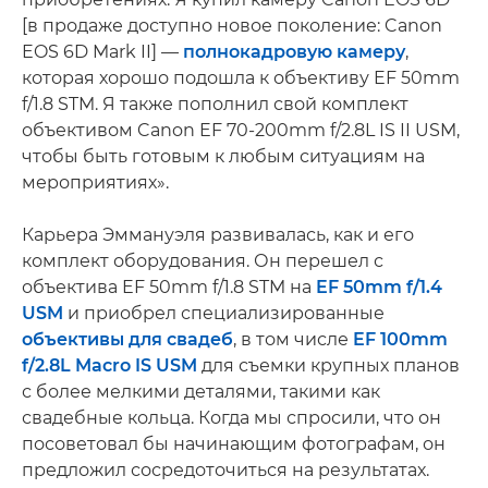
[в продаже доступно новое поколение: Canon
EOS 6D Mark II] —
полнокадровую камеру
,
которая хорошо подошла к объективу EF 50mm
f/1.8 STM. Я также пополнил свой комплект
объективом Canon EF 70-200mm f/2.8L IS II USM,
чтобы быть готовым к любым ситуациям на
мероприятиях».
Карьера Эммануэля развивалась, как и его
комплект оборудования. Он перешел с
объектива EF 50mm f/1.8 STM на
EF 50mm f/1.4
USM
и приобрел специализированные
объективы для свадеб
, в том числе
EF 100mm
f/2.8L Macro IS USM
для съемки крупных планов
с более мелкими деталями, такими как
свадебные кольца. Когда мы спросили, что он
посоветовал бы начинающим фотографам, он
предложил сосредоточиться на результатах.