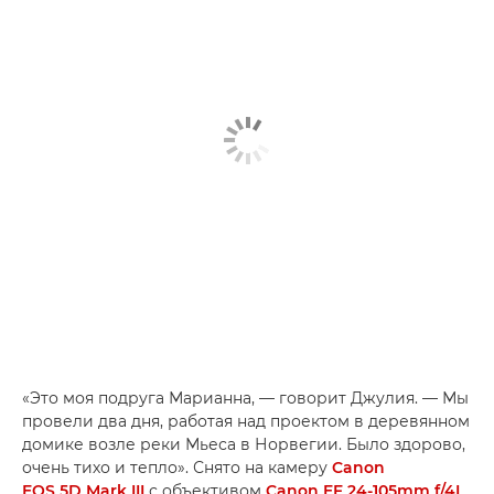
«Это моя подруга Марианна, — говорит Джулия. — Мы
провели два дня, работая над проектом в деревянном
домике возле реки Мьеса в Норвегии. Было здорово,
очень тихо и тепло». Снято на камеру
Canon
EOS 5D Mark III
с объективом
Canon EF 24-105mm f/4L