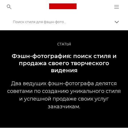
Canon Logo, back to ho
Поиск стиля для фэшн-фотографов
Пере
Canon
Профессиональная фото- и видеосъемка
СТАТЬЯ
Истории
Фэшн-фотография: поиск стиля и
продажа своего творческого
видения
Два ведущих фэшн-фотографа делятся
советами по созданию уникального стиля
и успешной продаже своих услуг
заказчикам.