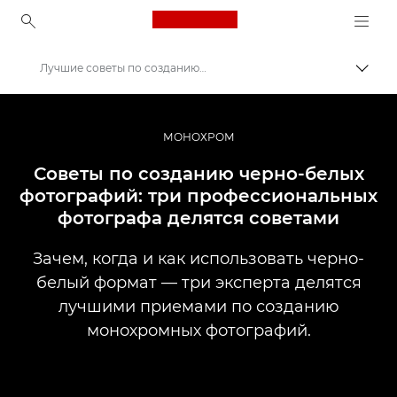
Canon Logo, back to ho
Лучшие советы по созданию черно-белых фотографий
Пере
Canon
Профессиональная фото- и видеосъемка
МОНОХРОМ
Истории
Советы по созданию черно-белых
фотографий: три профессиональных
фотографа делятся советами
Зачем, когда и как использовать черно-
белый формат — три эксперта делятся
лучшими приемами по созданию
монохромных фотографий.