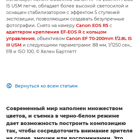
IS USM легче, обладает более высокой светосилой и
оснащен стабилизатором с эффектом 5 ступеней
экспозиции, позволяющим создавать безупречные
фотографии. Снято на камеру
Canon EOS R5
с
адаптером крепления EF-EOS R с кольцом
управления
, объективом
Canon EF 70-200mm f/2.8L IS
III USM
и следующими параметрами: 88 мм, 1/1250 сек.,
f/8 и ISO 100. © Хелен Бартлетт
Вернуться ко всем статьям

Современный мир наполнен множеством
цветов, и съемка в черно-белом режиме
дает возможность построить композицию
так, чтобы сосредоточить внимание зрителя
на сцене, эмоции или воспоминании. Это