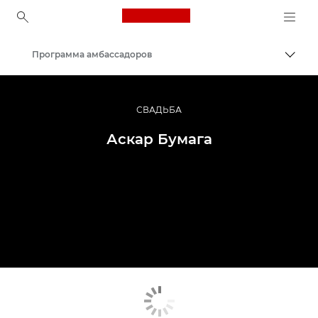
Canon Logo, back to ho
Программа амбассадоров
Пере
Canon
Профессиональная фото- и видеосъемка
СВАДЬБА
Аскар Бумага