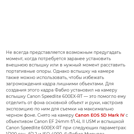
Не всегда представляется возможным предугадать
момент, когда потребуется заранее установить
внешнюю вспышку или в нужный момент расставить
портативные опоры. Однако вспышку на камере
также можно использовать, чтобы избежать
загромождения кадра лишними объектами. Для
создания этого кадра Фабио установил на камеру
вспышку Canon Speedlite 600EX-RT — это помогло ему
отделить от фона основной объект и руки, настроив
экспозицию по ним для съемки на максимально
черном фоне. Снято на камеру
Canon EOS 5D Mark IV
с
объективом Canon EF 24mm f/1.4L II USM и вспышкой
Canon Speedlite 600EX-RT при следующих параметрах:
1/200 сек., f/2.2 и ISO 4000. © Фабио Мирулла