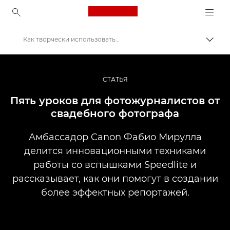
Canon Logo, back to ho
Как творчески использовать вспышку в фотожурналистике
Пере
Canon
Профессиональная фото- и видеосъемка
СТАТЬЯ
Истории
Пять уроков для фотожурналистов от
свадебного фотографа
Амбассадор Canon Фабио Мирулла
делится инновационными техниками
работы со вспышками Speedlite и
рассказывает, как они помогут в создании
более эффектных репортажей.