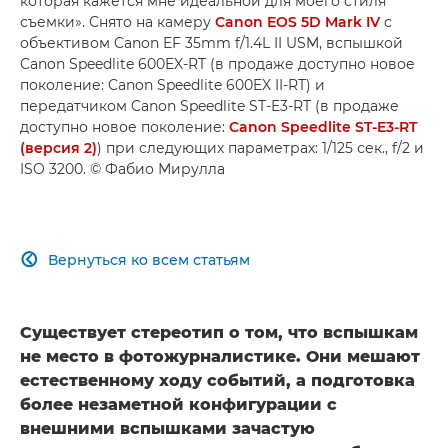
которая кажется мне идеальной для моего стиля
съемки». Снято на камеру
Canon EOS 5D Mark IV
с
объективом Canon EF 35mm f/1.4L II USM, вспышкой
Canon Speedlite 600EX-RT (в продаже доступно новое
поколение: Canon Speedlite 600EX II-RT) и
передатчиком Canon Speedlite ST-E3-RT (в продаже
доступно новое поколение:
Canon Speedlite ST-E3-RT
(версия 2)
) при следующих параметрах: 1/125 сек., f/2 и
ISO 3200. © Фабио Мирулла
Вернуться ко всем статьям

Существует стереотип о том, что вспышкам
не место в фотожурналистике. Они мешают
естественному ходу событий, а подготовка
более незаметной конфигурации с
внешними вспышками зачастую