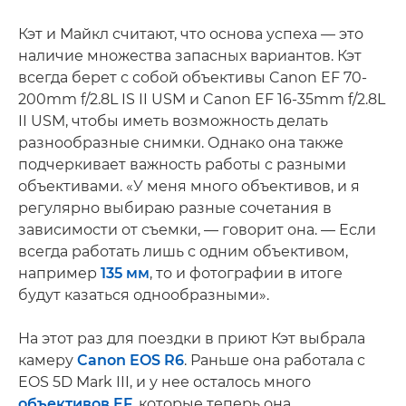
Кэт и Майкл считают, что основа успеха — это
наличие множества запасных вариантов. Кэт
всегда берет с собой объективы Canon EF 70-
200mm f/2.8L IS II USM и Canon EF 16-35mm f/2.8L
II USM, чтобы иметь возможность делать
разнообразные снимки. Однако она также
подчеркивает важность работы с разными
объективами. «У меня много объективов, и я
регулярно выбираю разные сочетания в
зависимости от съемки, — говорит она. — Если
всегда работать лишь с одним объективом,
например
135 мм
, то и фотографии в итоге
будут казаться однообразными».
На этот раз для поездки в приют Кэт выбрала
камеру
Canon EOS R6
. Раньше она работала с
EOS 5D Mark III, и у нее осталось много
объективов EF
, которые теперь она