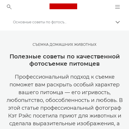
Canon Logo, back to ho
Основные советы по фотосъемке питомцев
Пере
Canon
Мастерская творчества | Советы по фотографии и печати и руководства для покупателей
СЪЕМКА ДОМАШНИХ ЖИВОТНЫХ
Истории о фотографии и творчестве
Полезные советы по качественной
фотосъемке питомцев
Профессиональный подход к съемке
поможет вам раскрыть особый характер
вашего питомца — его игривость,
любопытство, обособленность и любовь. В
этой статье профессиональный фотограф
Кэт Рэйс посетила приют для животных и
сделала выразительные изображения, а