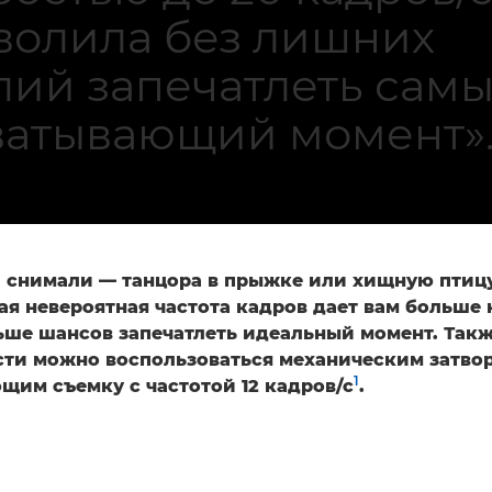
волила без лишних
лий запечатлеть сам
ватывающий момент»
и снимали — танцора в прыжке или хищную птицу
ая невероятная частота кадров дает вам больше 
ьше шансов запечатлеть идеальный момент. Так
ти можно воспользоваться механическим затво
1
щим съемку с частотой 12 кадров/с
.