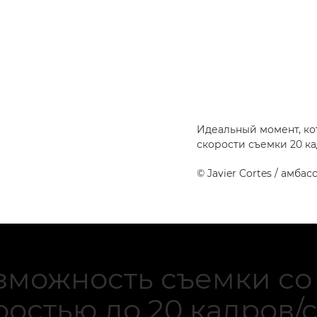
Идеальный момент, ко
скорости съемки 20 ка
©
Javier Cortes
/ амбас
зможность съемки со
ростью до 20 кадров/с