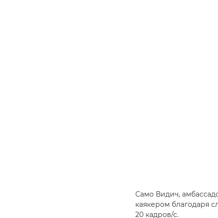
Само Видич, амбассадо
каякером благодаря с
20 кадров/с.