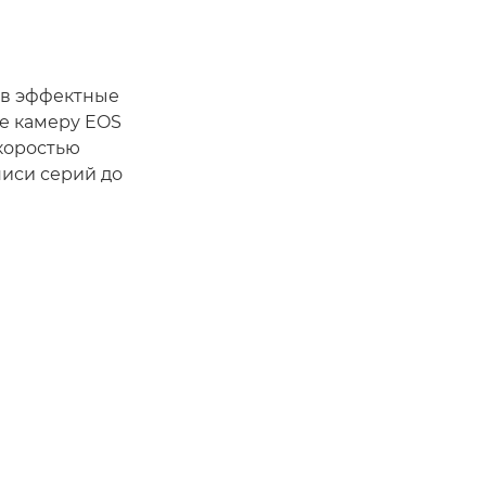
 в эффектные
те камеру EOS
коростью
писи серий до