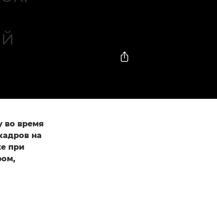
ый
.
 во время
кадров на
же при
ром,