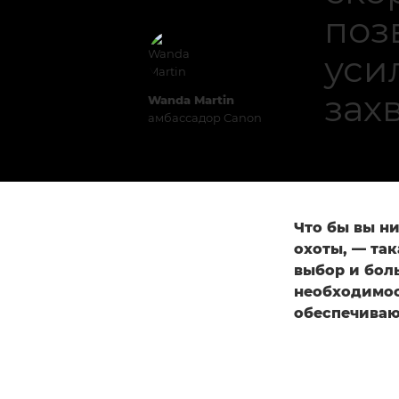
поз
уси
зах
Wanda Martin
амбассадор Canon
Что бы вы н
охоты, — так
выбор и бол
необходимос
обеспечиваю