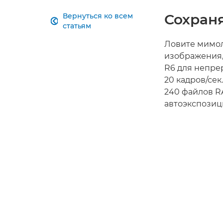
Сохран
Вернуться ко всем

статьям
Ловите мимол
изображения,
R6 для непре
20 кадров/сек.
240 файлов R
автоэкспозиц