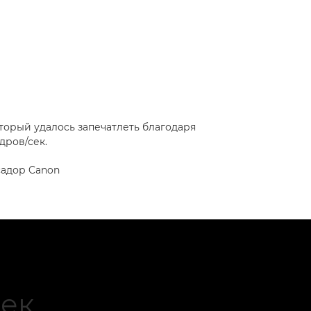
торый удалось запечатлеть благодаря
дров/сек.
садор Canon
ек.