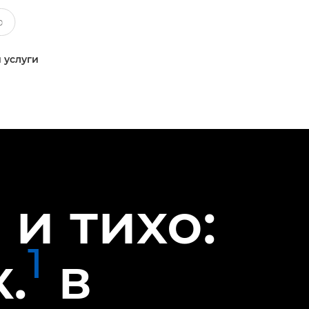
 услуги
и тихо:
1
.
в