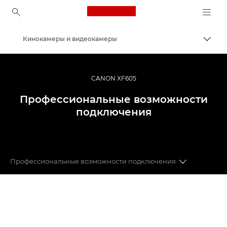
Canon Logo, back to ho
Кинокамеры и видеокамеры
Пере
Canon
CANON XF605
Профессиональные возможности
подключения
Профессиональные возможности подключения
Идеальные изображения
Широкие возможности записи