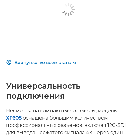
Высокая чувствительность и широкий динамический
диапазон
Инновационная технология автофокусировки
Профессиональные возможности подключения
Дистанционное управление и сетевые функции
Вернуться ко всем статьям

Универсальность и удобство использования
Универсальность
подключения
Несмотря на компактные размеры, модель
XF605
оснащена большим количеством
профессиональных разъемов, включая 12G-SDI
для вывода несжатого сигнала 4K через один