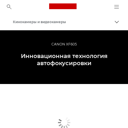
Canon Logo, back to ho
Кинокамеры и видеокамеры
Пере
Canon
CANON XF605
Инновационная технология
автофокусировки