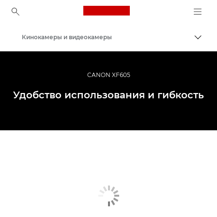
Canon Logo, back to ho
Кинокамеры и видеокамеры
Пере
Canon
CANON XF605
Удобство использования и гибкость