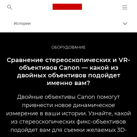
Canon Logo, back to ho
Истории
Пере
Canon
Профессиональная фото- и видеосъемка
ОБОРУДОВАНИЕ
Сравнение стереоскопических и VR-
объективов Canon — какой из
двойных объективов подойдет
именно вам?
Двойные объективы Canon помогут
привнести новое динамическое
измерение в ваши истории. Узнайте, какой
из стереоскопических фикс-объективов
подойдет вам для съемки желаемых 3D-