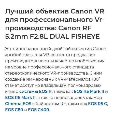
Лучший объектив Canon VR
для профессионального Vr-
производства: Canon RF
5.2mm F2.8L DUAL FISHEYE
Этот инновационный двойной объектив Canon
«рыбий глаз» для VR-контента предлагает
производительность и качество изображения
на уровне профессионального стандарта
стереоскопического VR-производства. С ним
создание иммерсивных VR-материалов 180°
станет доступно владельцам полнокадровых
камер
системы EOS R
, таких как
EOS R5 Mark II
и
EOS R6 Mark II
, а также полнокадровых камер
Cinema EOS
с байонетом RF, таких как
EOS R5 C
,
EOS C80
и
EOS C400
.