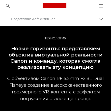
Canon Logo, back to ho
Представляем объектив Canon RF 5.2mm F2.8L Dual Fisheye
Пере
Canon
Профессиональная фото- и видеосъемка
ТЕХНОЛОГИЯ
Новости
Новые горизонты: представляем
объектив виртуальной реальности
Canon и команду, которая смогла
реализовать эту концепцию
С объективом Canon RF 5.2mm F2.8L Dual
Fisheye создание высококачественного
трехмерного VR-контента с эффектом
погружения стало еще проще.