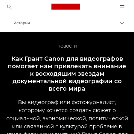
Canon Logo, back to ho
Истории
Пере
Canon
Профессиональная фото- и видеосъемка
НОВОСТИ
Как Грант Canon для видеографов
помогает нам привлекать внимание
к восходящим звездам
документальной видеографии со
всего мира
Вы видеограф или фотожурналист,
которому хочется создать сюжет о
социальной, экономической, политической
или связанной с культурой проблеме в