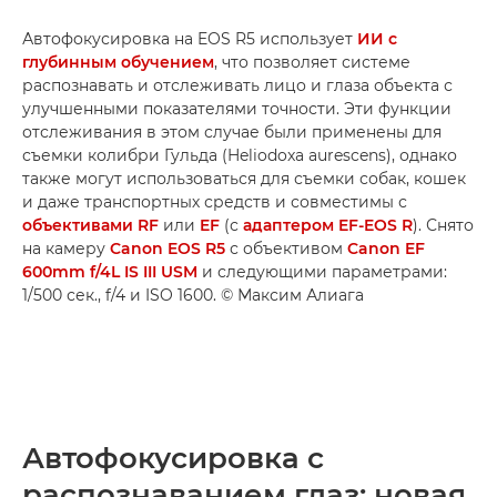
Автофокусировка на EOS R5 использует
ИИ с
глубинным обучением
, что позволяет системе
распознавать и отслеживать лицо и глаза объекта с
улучшенными показателями точности. Эти функции
отслеживания в этом случае были применены для
съемки колибри Гульда (Heliodoxa aurescens), однако
также могут использоваться для съемки собак, кошек
и даже транспортных средств и совместимы с
объективами RF
или
EF
(с
адаптером EF-EOS R
). Снято
на камеру
Canon EOS R5
с объективом
Canon EF
600mm f/4L IS III USM
и следующими параметрами:
1/500 сек., f/4 и ISO 1600. © Максим Алиага
Автофокусировка с
распознаванием глаз: новая