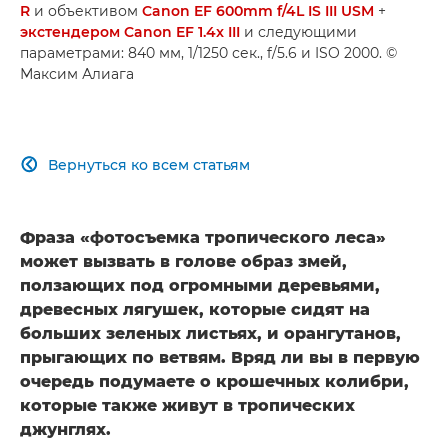
R
и объективом
Canon EF 600mm f/4L IS III USM
+
экстендером Canon EF 1.4x III
и следующими
параметрами: 840 мм, 1/1250 сек., f/5.6 и ISO 2000. ©
Максим Алиага
Вернуться ко всем статьям

Фраза «фотосъемка тропического леса»
может вызвать в голове образ змей,
ползающих под огромными деревьями,
древесных лягушек, которые сидят на
больших зеленых листьях, и орангутанов,
прыгающих по ветвям. Вряд ли вы в первую
очередь подумаете о крошечных колибри,
которые также живут в тропических
джунглях.