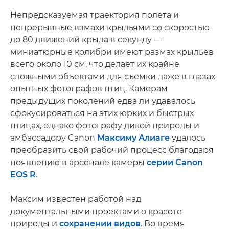
Непредсказуемая траектория полета и
непрерывные взмахи крыльями со скоростью
до 80 движений крыла в секунду —
миниатюрные колибри имеют размах крыльев
всего около 10 см, что делает их крайне
сложными объектами для съемки даже в глазах
опытных фотографов птиц. Камерам
предыдущих поколений едва ли удавалось
сфокусироваться на этих юрких и быстрых
птицах, однако фотографу дикой природы и
амбассадору Canon
Максиму Алиаге
удалось
преобразить свой рабочий процесс благодаря
появлению в арсенале камеры
серии Canon
EOS R
.
Максим известен работой над
документальными проектами о красоте
природы и
сохранении видов
. Во время