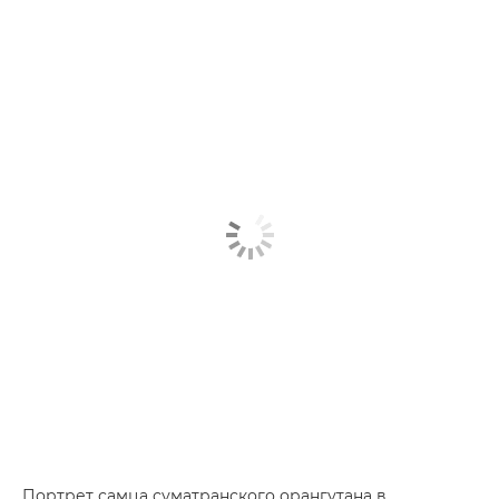
Портрет самца суматранского орангутана в