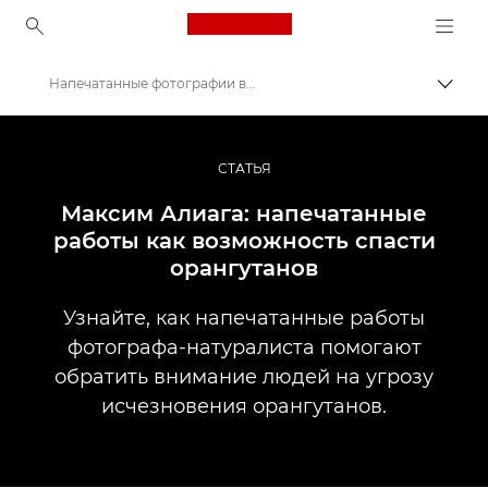
Canon Logo, back to ho
Напечатанные фотографии в поддержку сохранения видов
Пере
Canon
Профессиональная фото- и видеосъемка
СТАТЬЯ
Истории
Максим Алиага: напечатанные
работы как возможность спасти
орангутанов
Узнайте, как напечатанные работы
фотографа-натуралиста помогают
обратить внимание людей на угрозу
исчезновения орангутанов.