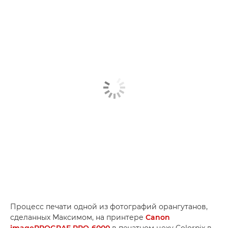
Процесс печати одной из фотографий орангутанов,
сделанных Максимом, на принтере
Canon
imagePROGRAF PRO-6000
в печатном цеху Colorpix в