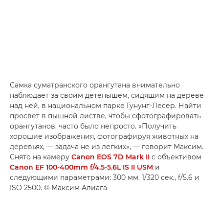
Самка суматранского орангутана внимательно
наблюдает за своим детенышем, сидящим на дереве
над ней, в национальном парке Гунунг-Лесер. Найти
просвет в пышной листве, чтобы сфотографировать
орангутанов, часто было непросто. «Получить
хорошие изображения, фотографируя животных на
деревьях, — задача не из легких», — говорит Максим.
Снято на камеру
Canon EOS 7D Mark II
с объективом
Canon EF 100-400mm f/4.5-5.6L IS II USM
и
следующими параметрами: 300 мм, 1/320 сек., f/5.6 и
ISO 2500. © Максим Алиага