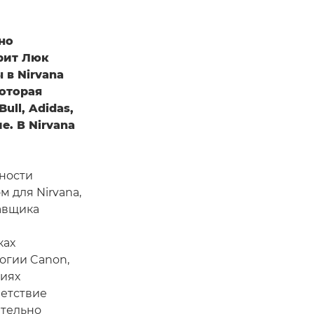
но
орит Люк
 в Nirvana
оторая
ull, Adidas,
е. В Nirvana
тности
 для Nirvana,
тавщика
ках
огии Canon,
виях
ветствие
ительно