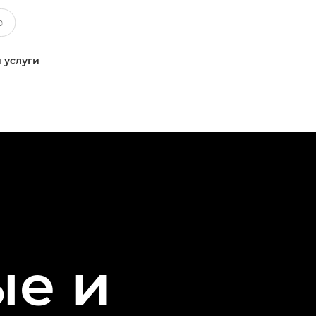
 услуги
ые и