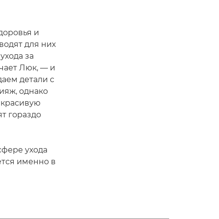
доровья и
водят для них
ухода за
чает Люк, — и
даем детали с
ияж, однако
 красивую
ят гораздо
сфере ухода
ется именно в