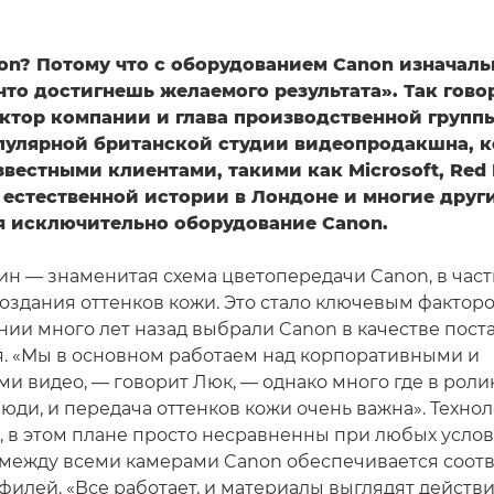
on? Потому что с оборудованием Canon изначаль
что достигнешь желаемого результата». Так гов
ктор компании и глава производственной группы
опулярной британской студии видеопродакшна, к
звестными клиентами, такими как Microsoft, Red B
 естественной истории в Лондоне и многие други
я исключительно оборудование Canon.
ин — знаменитая схема цветопередачи Canon, в час
оздания оттенков кожи. Это стало ключевым фактором
ании много лет назад выбрали Canon в качестве пос
. «Мы в основном работаем над корпоративными и
и видео, — говорит Люк, — однако много где в роли
юди, и передача оттенков кожи очень важна». Технол
м, в этом плане просто несравненны при любых усло
 между всеми камерами Canon обеспечивается соот
филей. «Все работает, и материалы выглядят действ