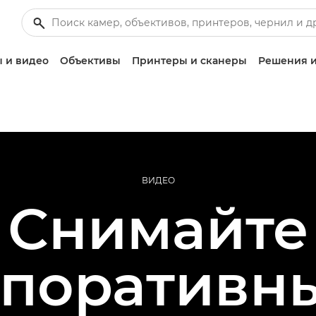
 и видео
Объективы
Принтеры и сканеры
Решения и
ВИДЕО
Снимайте
поративн