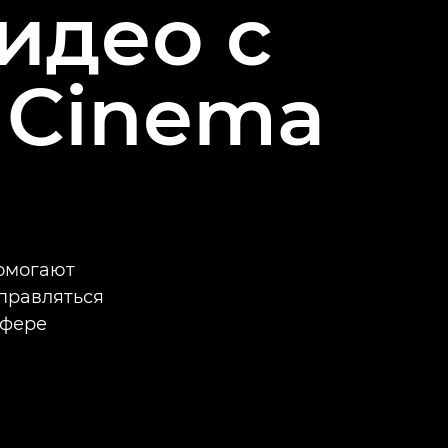
идео с
 Cinema
помогают
правляться
сфере