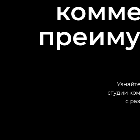
комме
преиму
Узнайте
студии ко
с ра