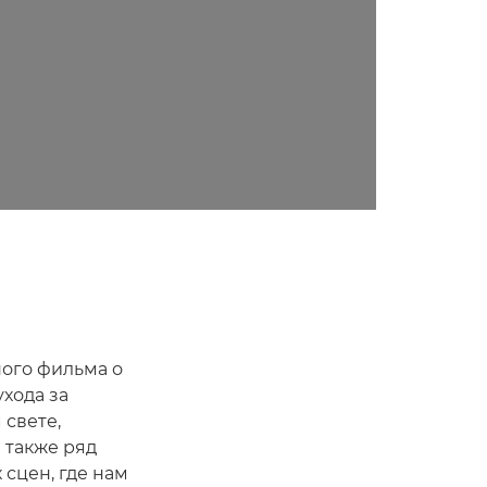
ного фильма о
ухода за
 свете,
 также ряд
 сцен, где нам