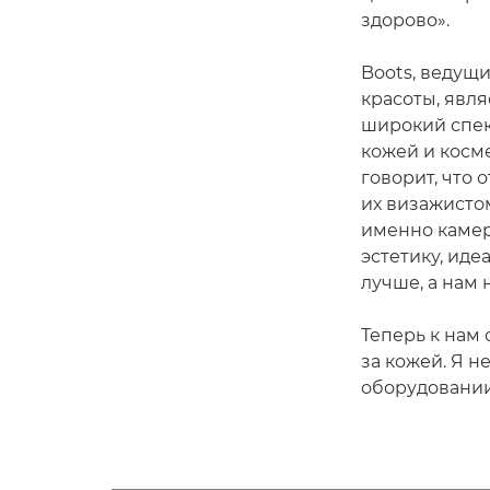
здорово».
Boots, ведущ
красоты, явля
широкий спек
кожей и косме
говорит, что 
их визажисто
именно камер
эстетику, ид
лучше, а нам 
Теперь к нам
за кожей. Я н
оборудовании