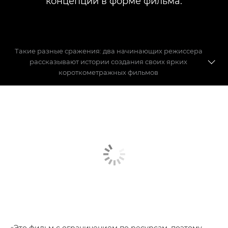
концепции в форме фильма.
Такие разные сражения: два начинающих режиссера
рассказывают истории создания своих ярких
короткометражных фильмов
Познакомьтесь с режиссерами
Создание короткометражного контента
«Это фильм с ограничением по ресурсам, поэтому