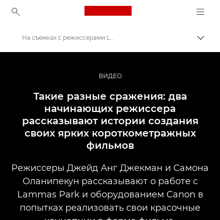
Canon Logo, back to ho
На съемках с режиссерами Lammas Park
Пере
Canon
Профессиональная фото- и видеосъемка
ВИДЕО
Истории
Такие разные сражения: два
начинающих режиссера
рассказывают истории создания
своих ярких короткометражных
фильмов
Режиссеры Джейд Анг Джекман и Самона
Оланипекун рассказывают о работе с
Lammas Park и оборудованием Canon в
попытках реализовать свои красочные