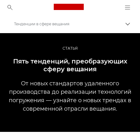
Canon Logo, back to ho
Тенденции в сфере вещания
Пере
Canon
Профессиональная фото- и видеосъемка
СТАТЬЯ
Истории
Пять тенденций, преобразующих
сферу вещания
От новых стандартов удаленного
производства до реализации технологий
погружения — узнайте о новых трендах в
современной отрасли вещания.