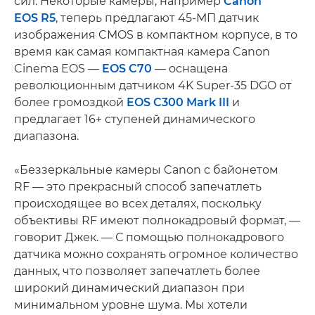
сил. Некоторые камеры, например
Canon
EOS R5
, теперь предлагают 45-МП датчик
изображения CMOS в компактном корпусе, в то
время как самая компактная камера Canon
Cinema EOS —
EOS C70
— оснащена
революционным датчиком 4K Super-35 DGO от
более громоздкой
EOS C300 Mark III
и
предлагает 16+ ступеней динамического
диапазона.
«Беззеркальные камеры Canon с байонетом
RF — это прекрасный способ запечатлеть
происходящее во всех деталях, поскольку
объективы RF имеют полнокадровый формат, —
говорит Джек. — С помощью полнокадрового
датчика можно сохранять огромное количество
данных, что позволяет запечатлеть более
широкий динамический диапазон при
минимальном уровне шума. Мы хотели