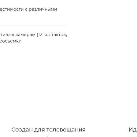
местимости с различными
ва к камерам (12 контактов,
деосъемки
Создан для телевещания
Ид