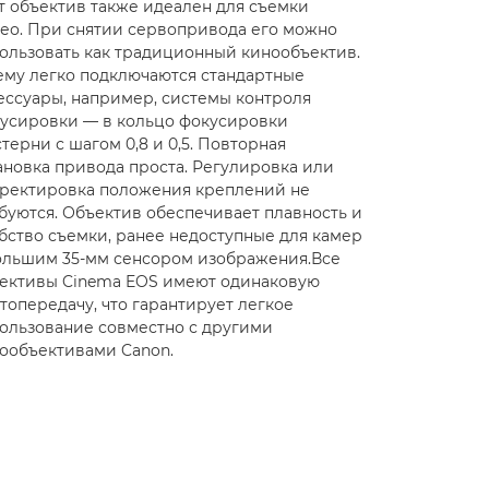
т объектив также идеален для съемки
ео. При снятии сервопривода его можно
ользовать как традиционный кинообъектив.
ему легко подключаются стандартные
ессуары, например, системы контроля
усировки — в кольцо фокусировки
терни с шагом 0,8 и 0,5. Повторная
ановка привода проста. Регулировка или
ректировка положения креплений не
буются. Объектив обеспечивает плавность и
бство съемки, ранее недоступные для камер
ольшим 35-мм сенсором изображения.Все
ективы Cinema EOS имеют одинаковую
топередачу, что гарантирует легкое
ользование совместно с другими
ообъективами Canon.