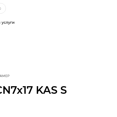
 услуги
КАМЕР
CN7x17 KAS S