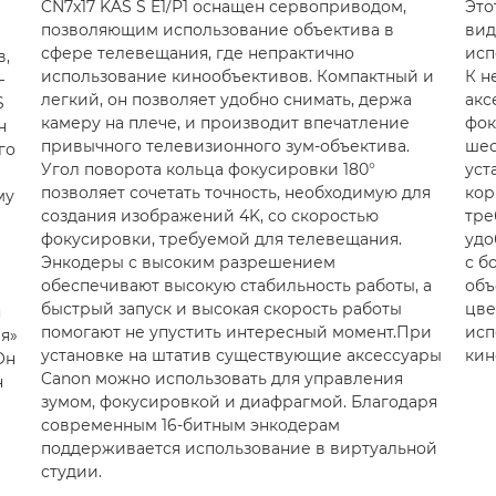
CN7x17 KAS S E1/P1 оснащен сервоприводом,
Это
позволяющим использование объектива в
вид
сфере телевещания, где непрактично
исп
в,
использование кинообъективов. Компактный и
К н
—
легкий, он позволяет удобно снимать, держа
акс
S
камеру на плече, и производит впечатление
фок
н
привычного телевизионного зум-объектива.
шес
го
Угол поворота кольца фокусировки 180°
уст
позволяет сочетать точность, необходимую для
кор
му
создания изображений 4K, со скоростью
тре
фокусировки, требуемой для телевещания.
удо
Энкодеры с высоким разрешением
с б
обеспечивают высокую стабильность работы, а
объ
быстрый запуск и высокая скорость работы
цве
я
помогают не упустить интересный момент.При
исп
я»
установке на штатив существующие аксессуары
кин
Он
Canon можно использовать для управления
н
зумом, фокусировкой и диафрагмой. Благодаря
современным 16-битным энкодерам
поддерживается использование в виртуальной
студии.