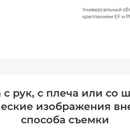
Универсальный об
креплением EF и PL
 с рук, с плеча или со ш
еские изображения вне
способа съемки