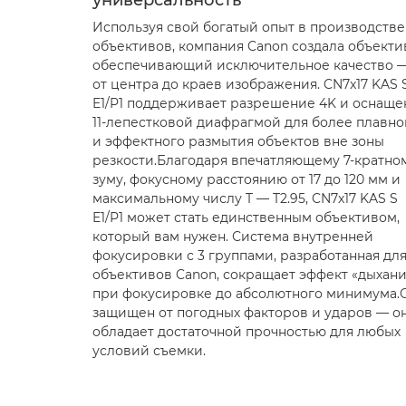
универсальность
Используя свой богатый опыт в производстве
объективов, компания Canon создала объекти
обеспечивающий исключительное качество 
от центра до краев изображения. CN7x17 KAS 
E1/P1 поддерживает разрешение 4K и оснаще
11-лепестковой диафрагмой для более плавно
и эффектного размытия объектов вне зоны
резкости.Благодаря впечатляющему 7-кратно
зуму, фокусному расстоянию от 17 до 120 мм и
максимальному числу T — T2.95, CN7x17 KAS S
E1/P1 может стать единственным объективом,
который вам нужен. Система внутренней
фокусировки с 3 группами, разработанная дл
объективов Canon, сокращает эффект «дыхани
при фокусировке до абсолютного минимума.
защищен от погодных факторов и ударов — о
обладает достаточной прочностью для любых
условий съемки.