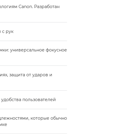
ологиям Canon. Разработан
 с рук
мки: универсальное фокусное
ях, защита от ударов и
 удобства пользователей
длежностями, которые обычно
мке