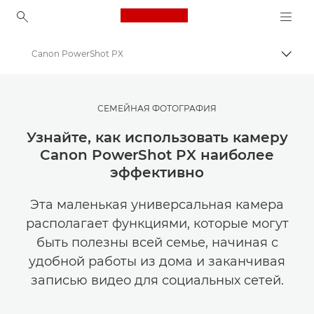
Canon Logo, back to ho
Canon PowerShot PX
Пере
Canon
Мастерская творчества | Советы по фотографии и печати и руководства для покупателей
СЕМЕЙНАЯ ФОТОГРАФИЯ
Советы и технические приемы по фотографии и печати
Узнайте, как использовать камеру
Canon PowerShot PX наиболее
эффективно
Эта маленькая универсальная камера
располагает функциями, которые могут
быть полезны всей семье, начиная с
удобной работы из дома и заканчивая
записью видео для социальных сетей.