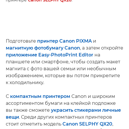
принтере
Canon SELPHY QX20
.
Подготовьте
принтер Canon PIXMA
и
магнитную фотобумагу Canon
, а затем откройте
приложение Easy-PhotoPrint Editor
на
планшете или смартфоне, чтобы создать макет
магнита с фото вашей семьи или необычным
изображением, которые вы потом прикрепите
к холодильнику.
С
компактным принтером
Canon и широким
ассортиментом бумаги на клейкой подложке
вы также сможете
украсить стикерами личные
вещи
. Среди других компактных принтеров
стоит отметить модель
Canon SELPHY QX20
,