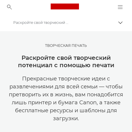
Canon Logo, back to ho
Раскройте свой творческий потенциал с помощью печати
Пере
Canon
Мастерская творчества | Советы по фотографии и печати и руководства для покупателей
ТВОРЧЕСКАЯ ПЕЧАТЬ
Советы и технические приемы по фотографии и печати
Раскройте свой творческий
потенциал с помощью печати
Прекрасные творческие идеи с
развлечениями для всей семьи — чтобы
претворить их в жизнь, вам понадобится
лишь принтер и бумага Canon, а также
бесплатные ресурсы и шаблоны для
загрузки.