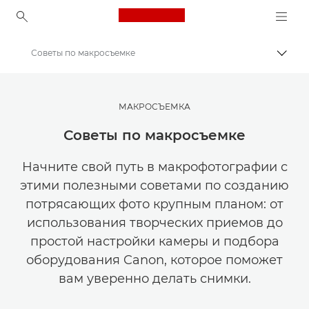
Canon Logo, back to ho
Советы по макросъемке
Пере
Canon
Мастерская творчества | Советы по фотографии и печати и руководства для покупателей
МАКРОСЪЕМКА
Советы и технические приемы по фотографии и печати
Советы по макросъемке
Начните свой путь в макрофотографии с
этими полезными советами по созданию
потрясающих фото крупным планом: от
использования творческих приемов до
простой настройки камеры и подбора
оборудования Canon, которое поможет
вам уверенно делать снимки.