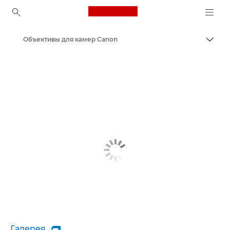
Canon Logo, back to ho
Объективы для камер Canon
Пере
Canon
Галерея
