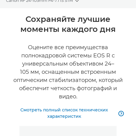
Canon RF 24-105mm F4-7.1 IS STM
Toggle breadcrumbs
Общая информация
Сохраняйте лучшие
моменты каждого дня
Технические характеристики
Оцените все преимущества
полнокадровой системы EOS R с
универсальным объективом 24–
105 мм, оснащенным встроенным
оптическим стабилизатором, который
обеспечит четкость фотографий и
видео.
Смотреть полный список технических

характеристик