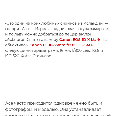
«Это один из моих любимых снимков из Исландии, —
говорит Аса. — Изредка ледниковая лагуна замерзает,
и по льду можно добраться до пещер внутри
айсберга». Снято на камеру
Canon EOS-1D X Mark II
с
объективом
Canon EF 16-35mm f/2.8L III USM
и
следующими параметрами: 16 мм, 1/800 сек., f/2.8 и
ISO 320. © Аса Стейнарс
Асе часто приходится одновременно быть и
фотографом, и моделью. Она устанавливает
камеру на штатив и дистанционно управляет ей