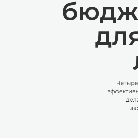
бюдж
дл
Четыре
эффективн
дел
за