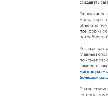
создавать са
Однако через
менеджер по 
объектив пом
при формиров
потребностей
Когда освоите
главным спос
поможет раск
камере, а ва
мягкое размы
большом рас
В этой стать
которые помо