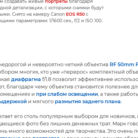
ам создавать живые
портреты
благодаря
дной детализации, с которыми снимки будут
ыми. Снято на камеру Canon
EOS R50
с
ими параметрами: 1/1600 сек., f/2 и ISO 100.
недорогой и невероятно четкий объектив
RF 50mm F
ыбором многих, кто уже «перерос» комплектный объ
окая
диафрагма
f/1.8 позволит эффективнее использ
ет, благодаря чему объектив становится полезнее д
помещениях и
при слабом освещении
, а также рабо
выдержкой
и мягкого
размытия заднего плана
.
елает его столь популярным выбором для новичков, 
дающиеся фото без лишних денежных трат. Марк гово
ень много возможностей для творчества. Это очень 