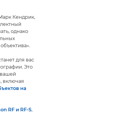
Марк Кендрик,
плектный
ать, однако
альных
объектива».
танет для вас
ографии. Это
 вашей
, включая
бъектов на
on RF и RF-S
,