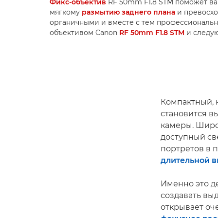
Фикс-объектив
RF 50mm F1.8 STM поможет в
мягкому
размытию заднего плана
и превосхо
органичными и вместе с тем профессиональн
объективом Canon
RF 50mm F1.8 STM
и следующ
Компактный, 
становится в
камеры. Шир
доступный св
портретов в 
длительной 
Именно это д
создавать вы
открывает оч