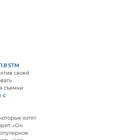
1.8 STM
ектив своей
овать
ля съемки
ты
с
которые хотят
рит: «Он
популярное