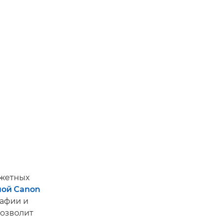
джетных
мой Canon
рафии и
позволит