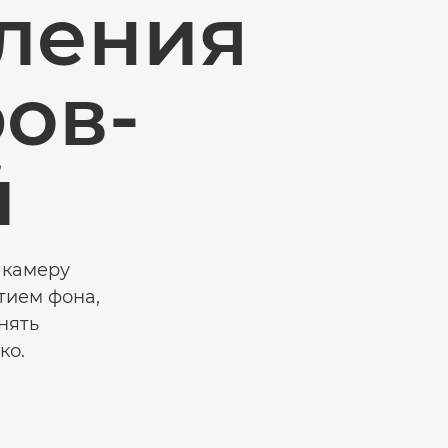
ления
ов-
й
 камеру
тием фона,
нять
ко.