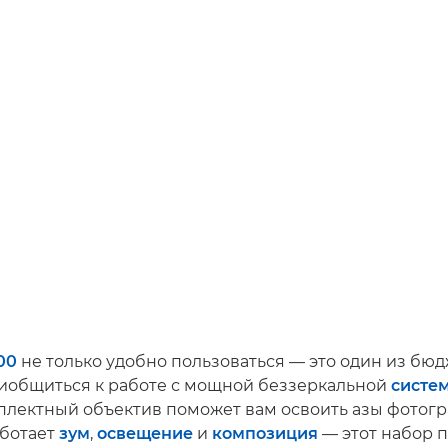
00
не только удобно пользоваться — это один из бю
иобщиться к работе с мощной беззеркальной
систе
мплектный объектив поможет вам освоить азы фотог
аботает
зум
,
освещение
и
композиция
— этот набор 