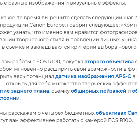
мые разные изображения и визуальные эффекты.
 какое-то время вы решите сделать следующий шаг. 
продукции Canon Europe, говорит следующее: «Ком
ожет узнать, что именно вам нравится фотографиров
ании творческого стиля и появлении личных, уник
 в съемке и закладываются критерии выбора нового 
 азы работы с EOS R100, покупка
второго объектива
с
обом мгновенно расширить свои возможности в фот
рыть весь потенциал
датчика изображения APS-C
в
м — открыть для себя множество творческих эффектов
тие заднего плана
, съемку
обширных пейзажей
и
о
стоянии
.
е мы расскажем о четырех бюджетных
объективах Can
гут вам эффективнее работать с камерой EOS R100.