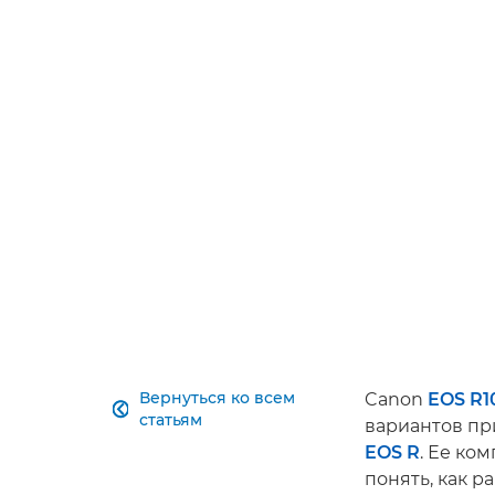
Вернуться ко всем
Canon
EOS R1

статьям
вариантов пр
EOS R
. Ее ко
понять, как р