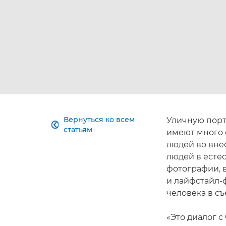
Вернуться ко всем
Уличную порт

статьям
имеют много 
людей во вне
людей в есте
фотографии, в
и лайфстайл-
человека в с
«Это диалог с