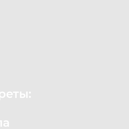
реты:
ла