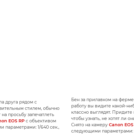
Бен за прилавком на ферме
а друга рядом с
работу вы видите какой-ни
азительным стилем, обычно
классно выглядят. Придите 
 на просьбу запечатлеть
чтобы узнать, не хотят ли 
non EOS RP
с объективом
Снято на камеру
Canon EOS
 параметрами: 1/640 сек.,
следующими параметрами: 1/60