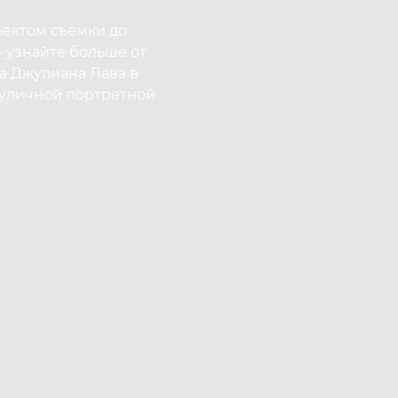
ъектом съемки до
 узнайте больше от
а Джулиана Лава в
 уличной портретной