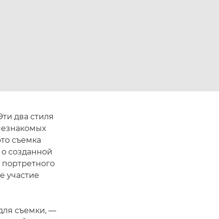
 Эти два стиля
незнакомых
то съемка
 о созданной
м портретного
е участие
для съемки, —