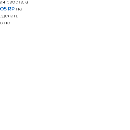
я работа, а
EOS RP
на
сделать
в по