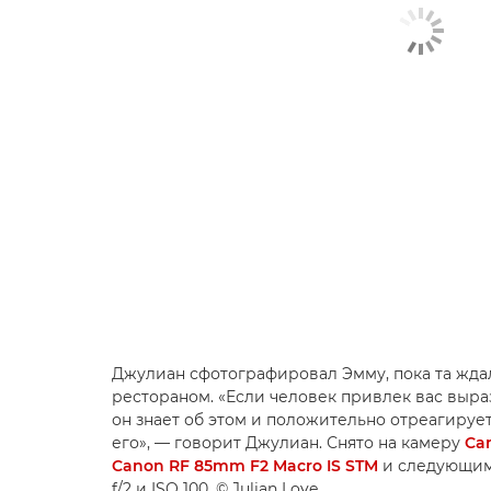
Джулиан сфотографировал Эмму, пока та ждал
рестораном. «Если человек привлек вас выр
он знает об этом и положительно отреагирует
его», — говорит Джулиан. Снято на камеру
Ca
Canon RF 85mm F2 Macro IS STM
и следующими
f/2 и ISO 100. © Julian Love