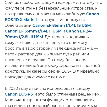
Сейчас я работаю с двумя камерами, потому что
хочу перейти на беззеркальные устройства. Я
по-прежнему снимаю на мою любимую
Canon
EOS-1D X Mark II
, которую я использую с
объективами
Canon EF 85mm f/1.4L IS USM
,
Canon EF 35mm f/1.4L II USM
и
Canon EF 24-
70mm f/2.8L II USM
. Дети очень подвижны, к
тому же никогда не знаешь, что они могут
бросить в твою сторону, увлекшись играми, —
песок, раствор для мыльных пузырей или
плюшевые игрушки. Поэтому благодаря
исключительной автофокусировке и надежной
конструкции камеры серии EOS-1D X идеально
подходят для съемок с детьми.
В 2020 году я начала использовать камеру
Canon EOS R5
, и это было отличным решением.
Мне очень нравится функция отслеживания
глаз и лиц, сенсорный экран с регулируемым