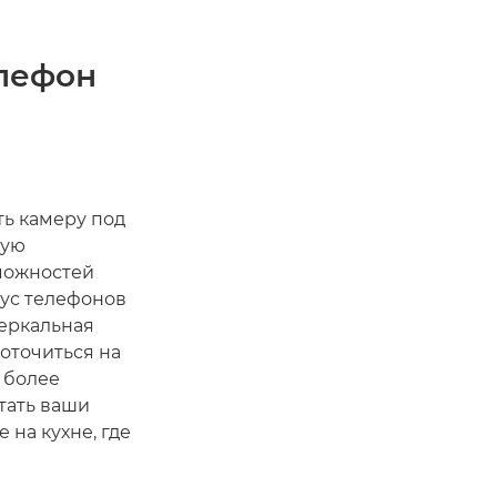
елефон
ь камеру под
хую
зможностей
ус телефонов
зеркальная
оточиться на
 более
атать ваши
 на кухне, где