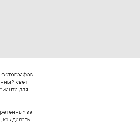
х фотографов
енный свет
рианте для
ретенных за
 как делать