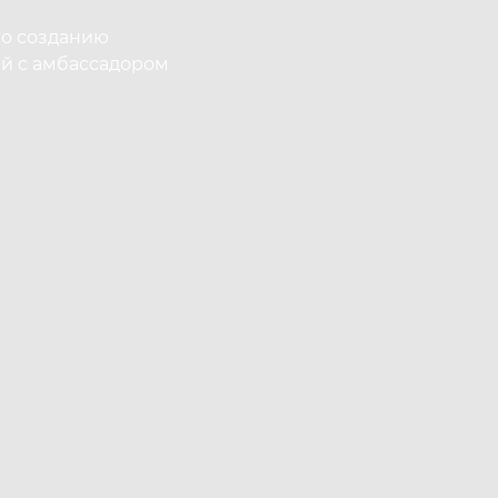
по созданию
й с амбассадором