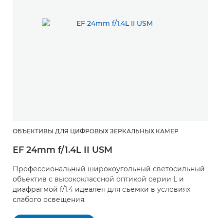
ОБЪЕКТИВЫ ДЛЯ ЦИФРОВЫХ ЗЕРКАЛЬНЫХ КАМЕР
О
EF 24mm f/1.4L II USM
E
Профессиональный широкоугольный светосильный
П
объектив с высококлассной оптикой серии L и
д
диафрагмой f/1.4 идеален для съемки в условиях
п
слабого освещения.
с