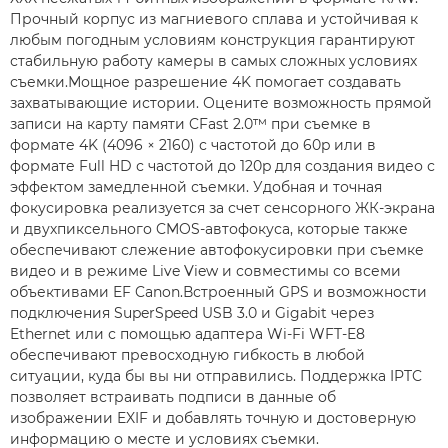
Прочный корпус из магниевого сплава и устойчивая к
любым погодным условиям конструкция гарантируют
стабильную работу камеры в самых сложных условиях
съемки.Мощное разрешение 4K помогает создавать
захватывающие истории. Оцените возможность прямой
записи на карту памяти CFast 2.0™ при съемке в
формате 4K (4096 × 2160) с частотой до 60p или в
формате Full HD с частотой до 120p для создания видео с
эффектом замедленной съемки. Удобная и точная
фокусировка реализуется за счет сенсорного ЖК-экрана
и двухпиксельного CMOS-автофокуса, которые также
обеспечивают слежение автофокусировки при съемке
видео и в режиме Live View и совместимы со всеми
объективами EF Canon.Встроенный GPS и возможности
подключения SuperSpeed USB 3.0 и Gigabit через
Ethernet или с помощью адаптера Wi-Fi WFT-E8
обеспечивают превосходную гибкость в любой
ситуации, куда бы вы ни отправились. Поддержка IPTC
позволяет встраивать подписи в данные об
изображении EXIF и добавлять точную и достоверную
информацию о месте и условиях съемки.