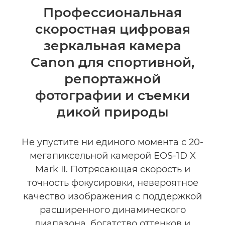
Общая информация
Профессиональная
скоростная цифровая
Технические характеристики
зеркальная камера
Canon для спортивной,
репортажной
фотографии и съемки
дикой природы
Не упустите ни единого момента с 20-
мегапиксельной камерой EOS-1D X
Mark II. Потрясающая скорость и
точность фокусировки, невероятное
качество изображения с поддержкой
расширенного динамического
диапазона, богатство оттенков и