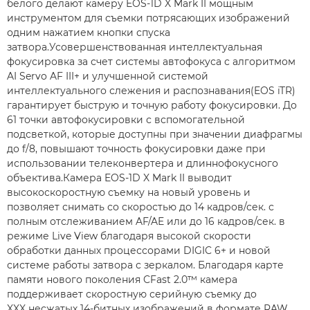
белого делают камеру EOS-1D X Mark II мощным
инструментом для съемки потрясающих изображений
одним нажатием кнопки спуска
затвора.Усовершенствованная интеллектуальная
фокусировка за счет системы автофокуса с алгоритмом
AI Servo AF III+ и улучшенной системой
интеллектуального слежения и распознавания(EOS iTR)
гарантирует быструю и точную работу фокусировки. До
61 точки автофокусировки с вспомогательной
подсветкой, которые доступны при значении диафрагмы
до f/8, повышают точность фокусировки даже при
использовании телеконвертера и длиннофокусного
объектива.Камера EOS-1D X Mark II выводит
высокоскоростную съемку на новый уровень и
позволяет снимать со скоростью до 14 кадров/сек. с
полным отслеживанием AF/AE или до 16 кадров/сек. в
режиме Live View благодаря высокой скорости
обработки данных процессорами DIGIC 6+ и новой
системе работы затвора с зеркалом. Благодаря карте
памяти нового поколения CFast 2.0™ камера
поддерживает скоростную серийную съемку до
XXX несжатых 14-битных изображений в формате RAW.