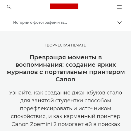
Canon Logo, back to ho
Истории о фотографии и творчестве
Пере
Canon
Мастерская творчества | Советы по фотографии и печати и руководства для покупателей
ТВОРЧЕСКАЯ ПЕЧАТЬ
Превращая моменты в
воспоминания: создание ярких
журналов с портативным принтером
Canon
Узнайте, как создание джанкбуков стало
для занятой студентки способом
порефлексировать и источником
спокойствия, и как карманный принтер
Canon Zoemini 2 помогает ей в поисках