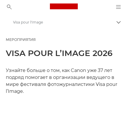
Canon Logo, back to ho
Visa pour l'Image
Пере
Canon
МЕРОПРИЯТИЯ
Мероприятия и семинары для фотографов
VISA POUR L’IMAGE 2026
Узнайте больше о том, как Canon уже 37 лет
подряд помогает в организации ведущего в
мире фестиваля фотожурналистики Visa pour
l’Image.