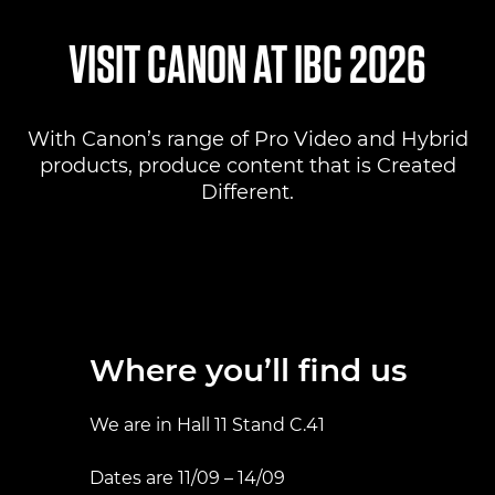
Where to find us
VISIT CANON AT IBC 2026
Products
With Canon’s range of Pro Video and Hybrid
Pro AV Solutions
products, produce content that is Created
Different.
Product Ranges
Canon Professional Services
Where you’ll find us
We are in Hall 11 Stand C.41
Dates are 11/09 – 14/09