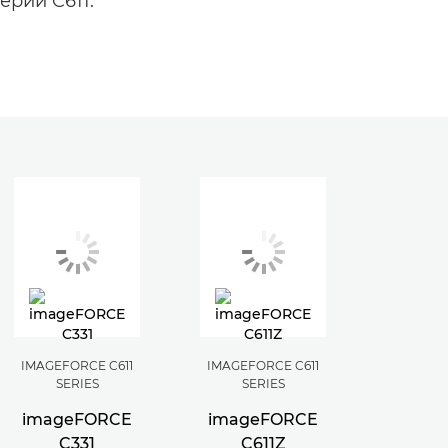
ерии C611.
IMAGEFORCE C611
IMAGEFORCE C611
IMAGEFO
SERIES
SERIES
SE
imageFORCE
imageFORCE
imag
C331
C611Z
C5