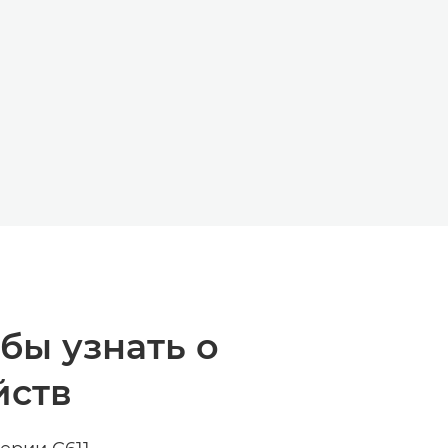
ЙД
Й СЛАЙД
бы узнать о
йств