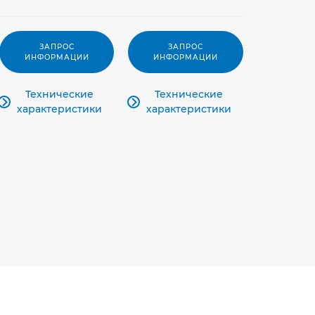
ЗАПРОС
ЗАПРОС
ЗАП
ИНФОРМАЦИИ
ИНФОРМАЦИИ
ИНФОР
Технические
Технические
Техни



характеристики
характеристики
характ