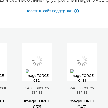
для себя всю линейку устройств imageFORCE с
Посетить сайт поддержки

C611
IMAGEFORCE C611
IMAGEFORCE C611
SERIES
SERIES
RCE
imageFORCE
imageFORCE
C521
C431