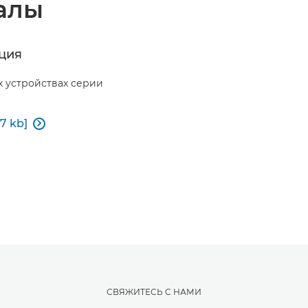
алы
ция
х устройствах серии
7 kb]

СВЯЖИТЕСЬ С НАМИ