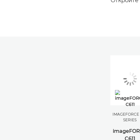
Откройте 
IMAGEFORCE 
SERIES
imageFO
C611