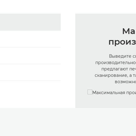
Ма
произ
Выведите с
производительнос
предлагают пе
сканирование, а 
возможно