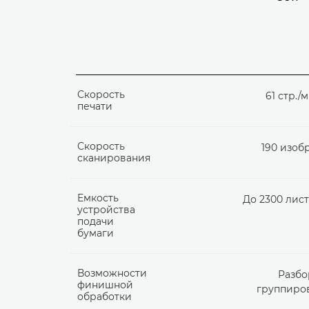
Скорость
61 стр./
печати
Скорость
190 изоб
сканирования
Емкость
До 2300 лист
устройства
подачи
бумаги
Возможности
Разбо
финишной
группиро
обработки