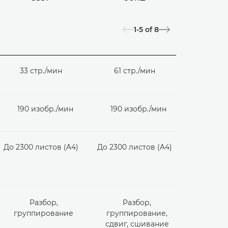
1-5
of
8
33 стр./мин
61 стр./мин
52 ст
190 изобр./мин
190 изобр./мин
190 из
До 2300 листов (A4)
До 2300 листов (A4)
До 2300 л
Разбор,
Разбор,
Сдвиг,
группирование
группирование,
сдвиг, сшивание