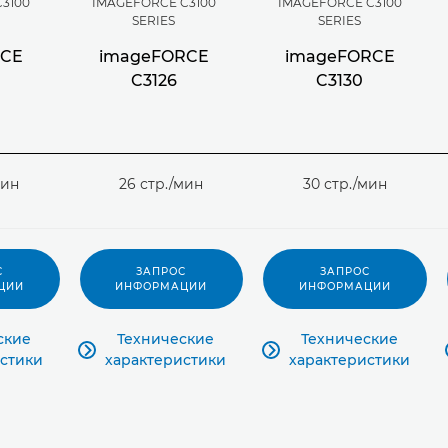
3100
IMAGEFORCE C3100
IMAGEFORCE C3100
SERIES
SERIES
RCE
imageFORCE
imageFORCE
C3126
C3130
мин
26 стр./мин
30 стр./мин
С
ЗАПРОС
ЗАПРОС
ЦИИ
ИНФОРМАЦИИ
ИНФОРМАЦИИ
ские
Технические
Технические


стики
характеристики
характеристики