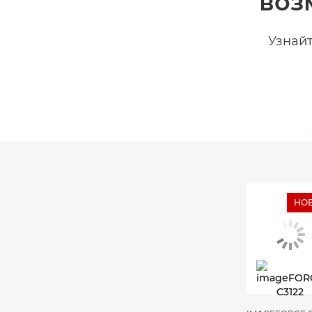
воз
Узнайт
НО