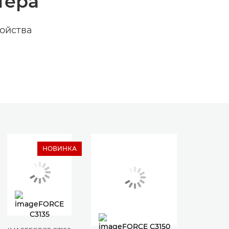
тера
ройства
НОВИНКА