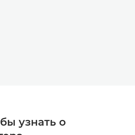
ЙД
Й СЛАЙД
бы узнать о