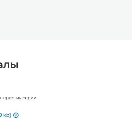
алы
ктеристик серии
9 kb]
