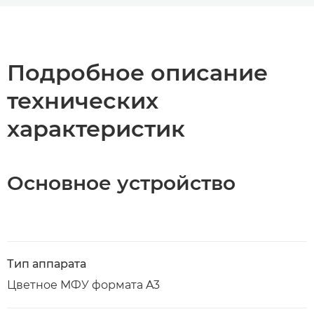
Общая информация
Технические характеристики
Подробное описание
технических
Загрузка PDF
характеристик
Основное устройство
Тип аппарата
Цветное МФУ формата A3