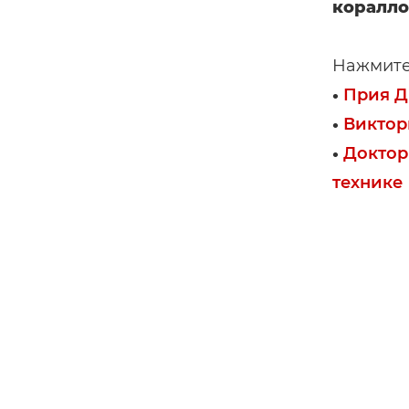
коралло
Нажмите 
•
Прия Д
•
Виктор
•
Доктор
технике