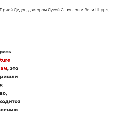
рать
ture
лам
, это
 пришли
к
во,
ходится
овлению