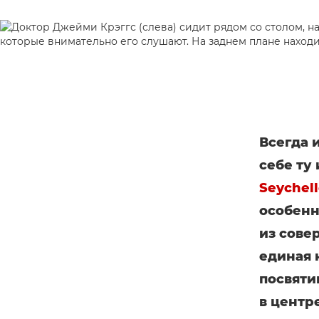
Всегда 
себе ту
Seychel
особенн
из сове
единая 
посвяти
в центр