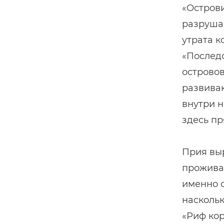
«Острови
разрушае
утрата к
«Последс
островов
развиваю
внутри н
здесь пр
Прия вы
прожива
именно о
наскольк
«Риф кор