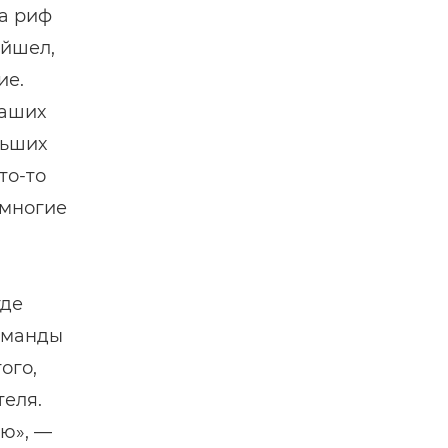
да риф
ейшел,
ие.
наших
льших
то-то
 многие
где
оманды
ого,
еля.
ью», —