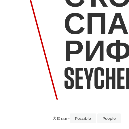
СПА
РИФО
SEYCHE
•
Possible
People
10 мин