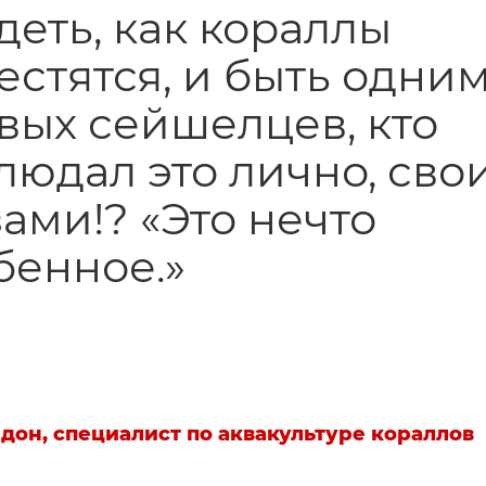
деть, как кораллы
естятся, и быть одним
вых сейшелцев, кто
людал это лично, сво
зами!? «Это нечто
бенное.»
дон, специалист по аквакультуре кораллов