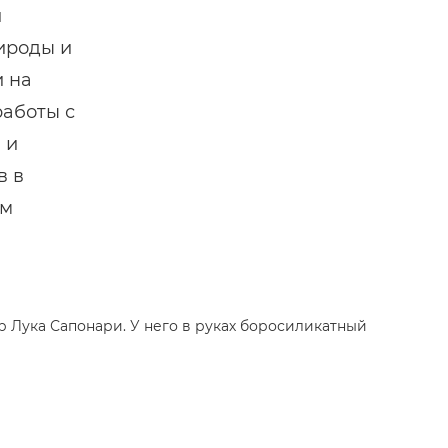
й
ироды и
и на
работы с
»
и
в в
ом