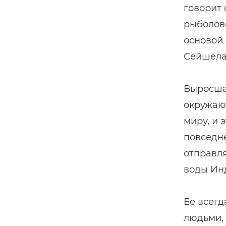
говорит
рыболовс
основой 
Сейшела
Выросшая
окружающ
миру, и 
повседне
отправля
воды Инд
Ее всегд
людьми, 