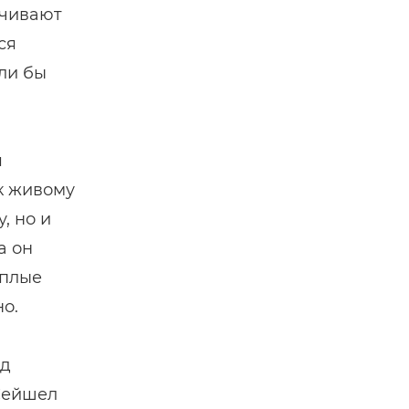
ечивают
ся
ли бы
я
к живому
, но и
а он
еплые
но.
ад
Сейшел