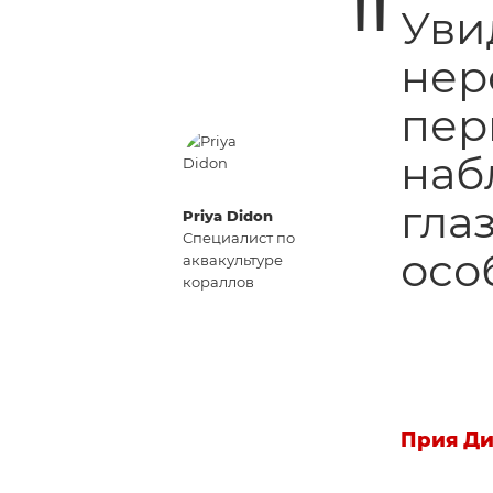
Уви
нер
пер
наб
гла
Priya Didon
Специалист по
осо
аквакультуре
кораллов
Прия Ди