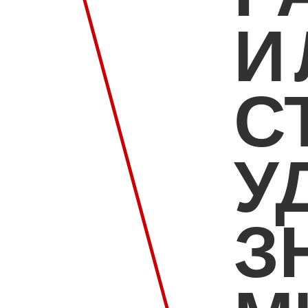
И
С
У
З