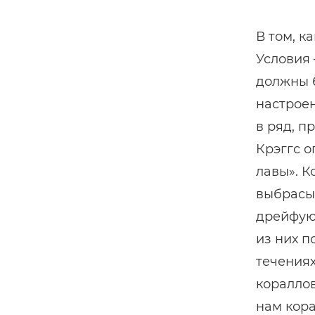
В том, к
Условия 
должны 
настроен
в ряд, п
Крэггс о
лавы». К
выбрасыв
дрейфуют
из них п
течениях
кораллов
нам кора