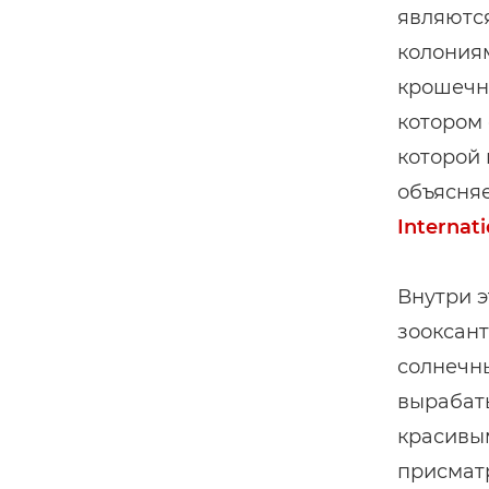
являются
колония
крошечны
котором 
которой 
объясня
Internati
Внутри 
зооксант
солнечны
вырабат
красивы
присматр