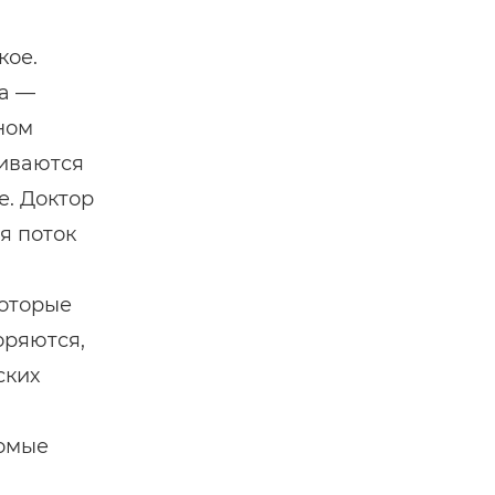
кое.
на —
ном
аиваются
е. Доктор
я поток
которые
оряются,
ских
комые