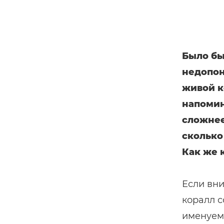
Было бы
недопоня
живой к
напомин
сложнее
сколько
Как же 
Если вни
коралл с
именуем