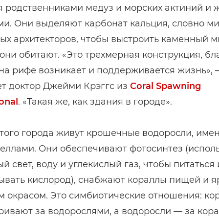
 родственниками медуз и морских актиний и 
ми. Они выделяют карбонат кальция, словно м
х архитекторов, чтобы выстроить каменный ми
они обитают. «Это трехмерная конструкция, бл
на рифе возникает и поддерживается жизнь», 
ет доктор Джейми Крэггс из
Coral Spawning
onal
. «Такая же, как здания в городе».
этого города живут крошечные водоросли, име
еллами. Они обеспечивают фотосинтез (испол
й свет, воду и углекислый газ, чтобы питаться 
ывать кислород), снабжают кораллы пищей и я
м окрасом. Это симбиотические отношения: ко
ивают за водорослями, а водоросли — за кора