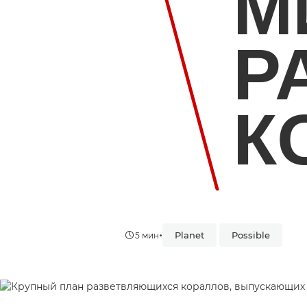
М
Р
К
•
Planet
Possible
5 мин