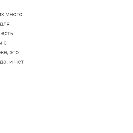
их много
 для
 есть
ы с
е, это
а, и нет.