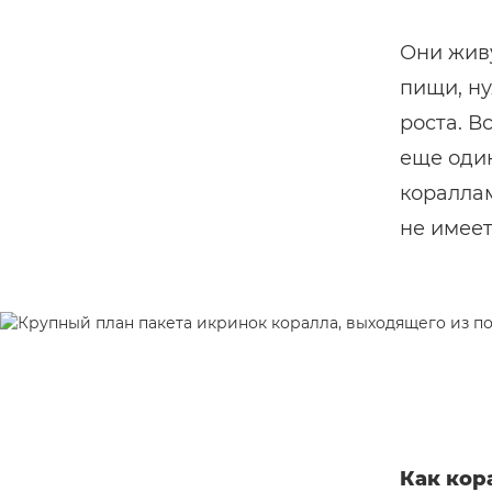
Они живу
пищи, ну
роста. В
еще один
кораллам
не имее
Как кор