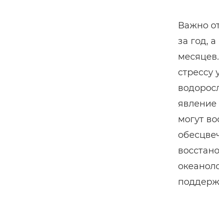
Важно от
за год, 
месяцев
стрессу
водоросл
явление 
могут в
обесцвеч
восстан
океаноло
поддерж