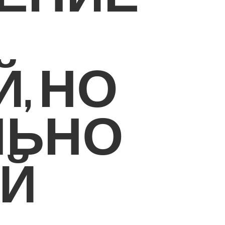
, НО
ЛЬНО
Й