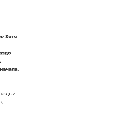
ое
Хотя
аздо
,
начала.
каждый
в,
ы