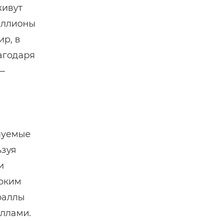
живут
иллионы
р, в
агодаря
—
нуемые
ьзуя
и
рким
раллы
ллами.