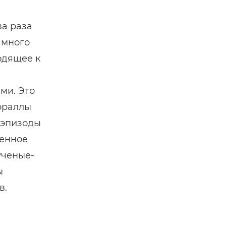
ва раза
 много
одящее к
ми. Это
кораллы
 эпизоды
венное
ученые-
ы
в.