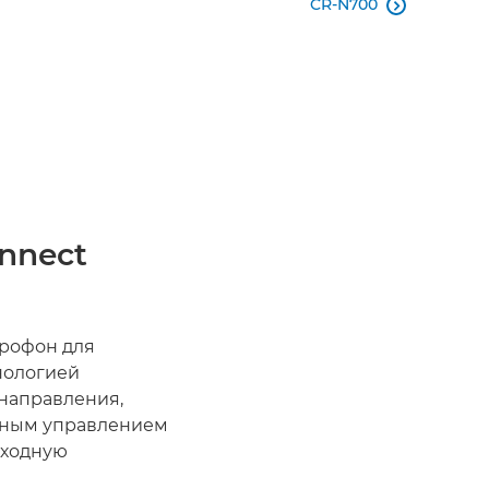
CR-N700

nnect
крофон для
нологией
направления,
енным управлением
сходную