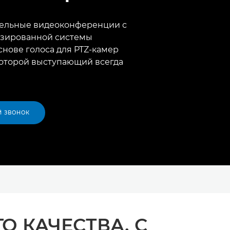
тельные видеоконференции с
зированной системы
снове голоса для PTZ-камер
которой выступающий всегда
Й ЗВОНОК
 КАЧЕСТВА. С