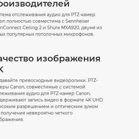
роизводителей
тема отслеживания аудио для PTZ-камер
on полностью совместима с Sennheiser
mConnect Ceiling 2 и Shure MXA920, двумя из
ых популярных потолочных микрофонов.
ачество изображения
K
давайте превосходные видеоролики. PTZ-
еры Canon, совместимые с системой
леживания аудио для PTZ-камер Canon,
держивают запись видео в формате 4K UHD
ысоким разрешением и оптическим зумом
 получения невероятно четкого
бражения.