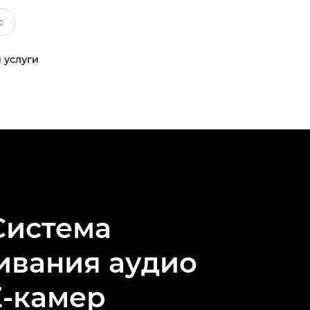
 услуги
Система
ивания аудио
Z-камер