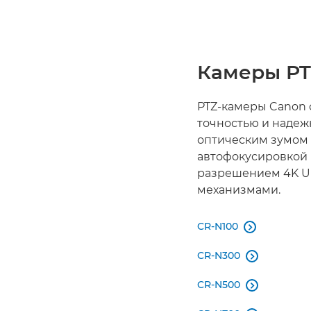
Камеры P
PTZ-камеры Canon 
точностью и надеж
оптическим зумом 
автофокусировкой и
разрешением 4K 
механизмами.
CR-N100

CR-N300

CR-N500
