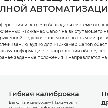
ЛНОЙ АВТОМАТИЗАЦИ
ференции и встречи благодаря системе отслеж
люченных PTZ-камер Canon на выступающего на
руженной подключенным потолочным микроф
слеживанию аудио для PTZ-камер Canon обесп
ользуя информацию о направлении обнаруженно
аранее заданные положения и направляется на
Гибкая калибровка
П
д
Выполните калибровку PTZ-камеры и
потолочного микрофона с помощью