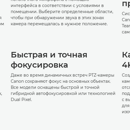
п
интерфейса в соответствии с условиями в
помещении. Выберите определенные области,
Сис
я
чтобы при обнаружении звука в этих зонах
Can
ом
камера перемещалась в нужное положение.
Tea
сам
Быстрая и точная
К
фокусировка
4
Даже во время динамичных встреч PTZ-камеры
Соз
Canon сохраняют фокус на основных объектах.
кам
Все модели оснащены быстрой и точной
отс
,
гибридной автофокусировкой или технологией
под
Dual Pixel.
с в
для
изо