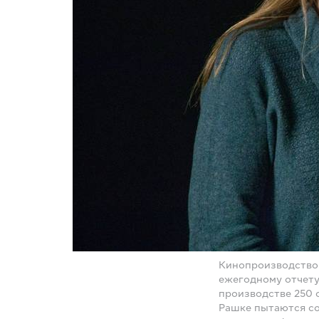
Кинопроизводство 
ежегодному отчету 
производстве 250 
Рашке пытаются со