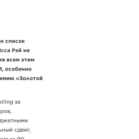
ен список
сса Рэй не
я всем этим
И, особенно
ремию «Золотой
iling за
ров,
юджетными
ный сдвиг,