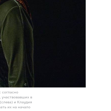
: согласно
, участвовавших в
слева) и Клаудия
ать их на начало