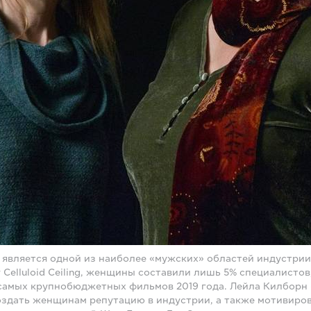
является одной из наиболее «мужских» областей индустрии
Celluloid Ceiling, женщины составили лишь 5% специалистов
самых крупнобюджетных фильмов 2019 года. Лейла Килборн (
здать женщинам репутацию в индустрии, а также мотивиров