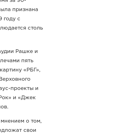
емя за 90-
ыла признана
 году с
блюдается столь
аудии Рашке и
лечами пять
картину «РБГ»,
 Верховного
аус-проекты и
Рок» и «Джек
ов.
 мнением о том,
редложат свои