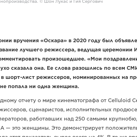
инопроизводства. © Шон Лукас и Гия Сергович
онии вручения «Оскара» в 2020 году был объявл
звание лучшего режиссера, ведущая церемонии И
комментировать произошедшее. «Мои поздравлени
ухо сказала она. Ее слова разошлись по всем СМ
к в шорт-лист режиссеров, номинированных на п
 не попала ни одна женщина.
ному отчету о мире кинематографа от Celluloid Ce
режиссеров, сценаристов, исполнительных продюсе
операторов, работавших над 250 самыми крупноб
А — это женщины. Это демонстрирует положитель