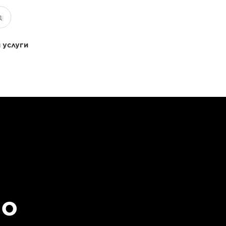
 услуги
но