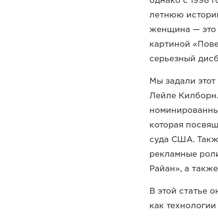
однако с 1998 г
летнюю истори
женщина — это 
картиной «Пове
серьезный дисб
Мы задали этот
Лейле Килборн.
номинированных
которая посвящ
суда США. Такж
рекламные роли
Райан», а такж
В этой статье 
как технологии