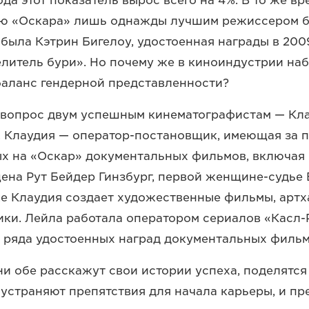
ода этот показатель вырос всего на 4%. В то же вр
ю «Оскара» лишь однажды лучшим режиссером б
была Кэтрин Бигелоу, удостоенная награды в 2009
литель бури». Но почему же в киноиндустрии на
аланс гендерной представленности?
 вопрос двум успешным кинематографистам — Кл
 Клаудия — оператор-постановщик, имеющая за п
 на «Оскар» документальных фильмов, включая 
ена Рут Бейдер Гинзбург, первой женщине-судье
е Клаудия создает художественные фильмы, артх
ки. Лейла работала оператором сериалов «Касл-
е ряда удостоенных наград документальных фильм
они обе расскажут свои истории успеха, поделятся
 устраняют препятствия для начала карьеры, и п