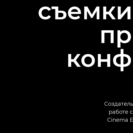
съемки
пр
конф
Создатель
работе 
Cinema E