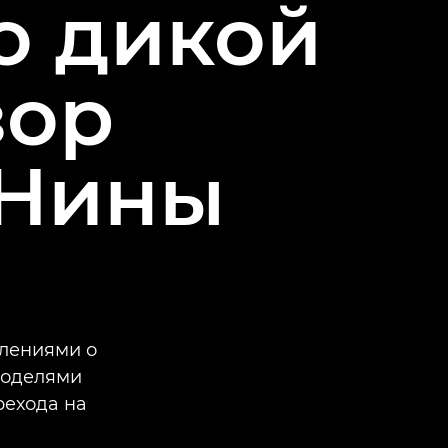
о дикой
зор
 Нины
тлениями о
моделями
рехода на