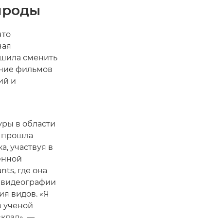
ироды
что
чая
ешила сменить
ание фильмов
ий и
уры в области
а прошла
, участвуя в
енной
nts, где она
ь видеографии
ия видов. «Я
з ученой
клад», —