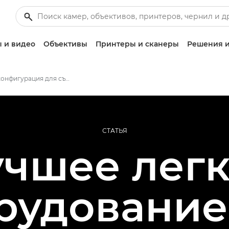
 и видео
Объективы
Принтеры и сканеры
Решения и
Легкая конфигурация для съемки фильмов о дикой природе
СТАТЬЯ
чшее лег
рудование