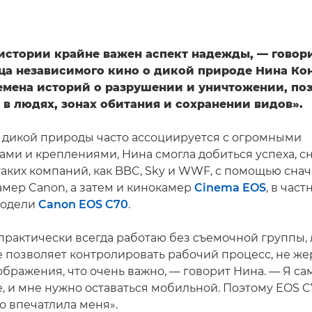
 истории крайне важен аспект надежды, — говор
ца независимого кино о дикой природе Нина Ко
емена историй о разрушении и уничтожении, по
 в людях, зонах обитания и сохранении видов».
а дикой природы часто ассоциируется с огромными
ами и креплениями, Нина смогла добиться успеха, с
таких компаний, как BBC, Sky и WWF, с помощью сна
амер Canon, а затем и кинокамер
Cinema EOS
, в част
модели
Canon EOS C70
.
 практически всегда работаю без съемочной группы, 
 позволяет контролировать рабочий процесс, не же
ображения, что очень важно, — говорит Нина. — Я са
, и мне нужно оставаться мобильной. Поэтому EOS C
о впечатлила меня».