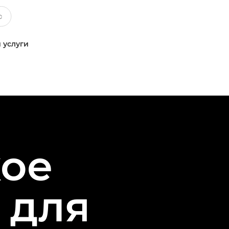
 услуги
кое
 для