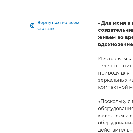
Вернуться ко всем
«Для меня в

статьям
создательни
живем во вр
вдохновение
И хотя съемк
телеобъектив
природу для 
зеркальных к
компактной 
«Поскольку я
оборудование
качеством из
оборудование
действительн