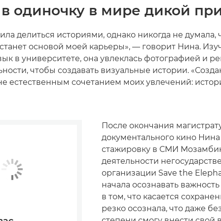
 в одиночку в мире дикой пр
ила делиться историями, однако никогда не думала, 
станет основой моей карьеры», — говорит Нина. Изу
зык в университете, она увлеклась фотографией и р
ьности, чтобы создавать визуальные истории. «Созд
не естественным сочетанием моих увлечений: истор
После окончания магистрат
документального кино Нин
стажировку в СМИ Мозамбика
деятельности негосударств
организации Save the Elepha
начала осознавать важност
в том, что касается сохранен
резко осознала, что даже бе
степени смогу внести свой в