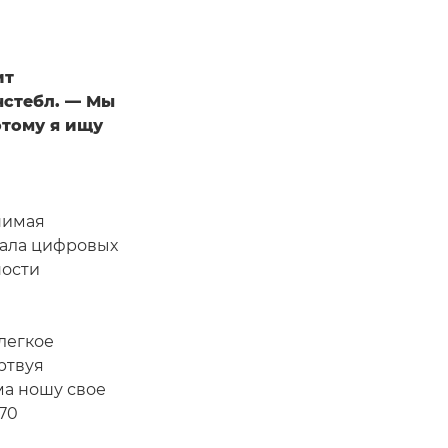
ит
нстебл. — Мы
этому я ищу
нимая
чала цифровых
ности
легкое
ртвуя
ма ношу свое
70