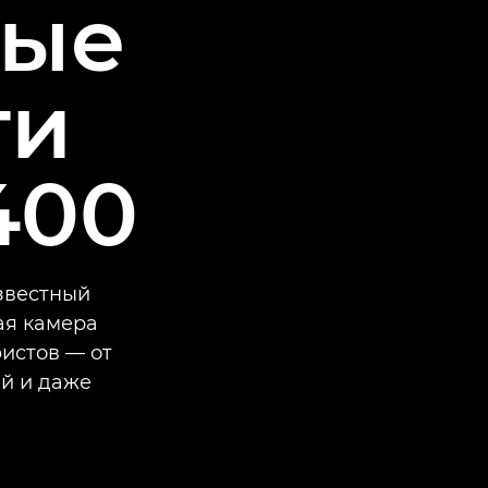
ные
ти
400
звестный
ая камера
истов — от
й и даже