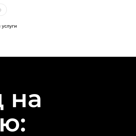
 услуги
 на
ю: