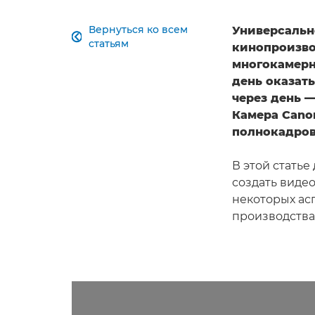
Вернуться ко всем
Универсальн

статьям
кинопроизво
многокамерн
день оказать
через день —
Камера Can
полнокадров
В этой стать
создать виде
некоторых ас
производства