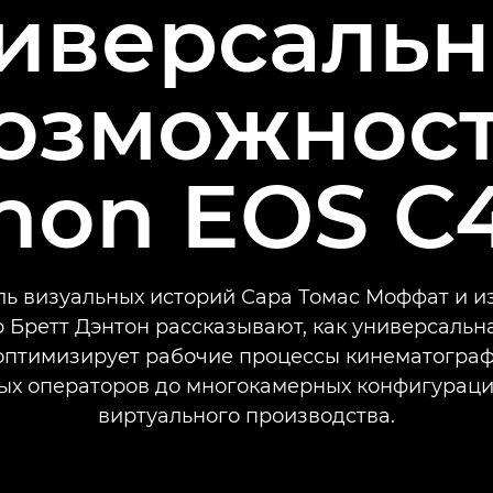
иверсаль
озможнос
non EOS C
ль визуальных историй Сара Томас Моффат и и
 Бретт Дэнтон рассказывают, как универсальн
оптимизирует рабочие процессы кинематограф
ых операторов до многокамерных конфигураци
виртуального производства.