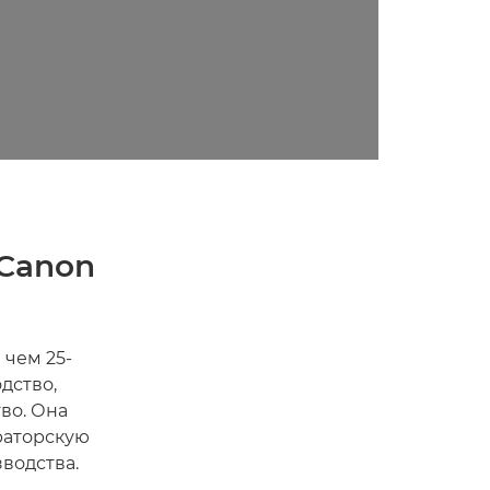
 Canon
 чем 25-
дство,
во. Она
раторскую
водства.