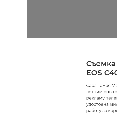
Съемка
EOS C4
Сара Томас М
летним опыто
рекламу, теле
удостоена мн
работу за ко