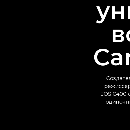
ун
в
Ca
Создате
режиссер
EOS C400 
одиночн