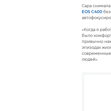
Сара снимала
EOS C400
без
автофокусиров
«Когда я рабо
было комфорт
привычно нах
эпизодах жиз
современные 
людей».