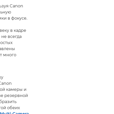
ьзуя Canon
льную
мки в фокусе.
веку в кадре
 не всегда
ростых
равлены
т много
ку
Canon
ной камеры и
ве резервной
бразить
той обеих
Multi-Camera