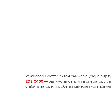
Режиссер Бретт Дэнтон снимал сцену с вирт
EOS C400
— одну установили на операторский
стабилизаторе, и к обеим камерам установили