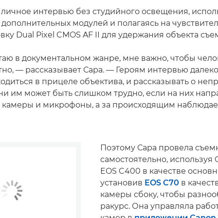
 личное интервью без студийного освещения, испол
 дополнительных модулей и полагаясь на чувствите
ку Dual Pixel CMOS AF II для удержания объекта съе
таю в документальном жанре, мне важно, чтобы чело
но, — рассказывает Сара. — Героям интервью далеко
одиться в прицеле объектива, и рассказывать о неп
ни им может быть слишком трудно, если на них нап
камеры и микрофоны, а за происходящим наблюдае
Поэтому Сара провела съем
самостоятельно, используя 
EOS C400 в качестве основ
установив
EOS C70
в качест
камеры сбоку, чтобы разноо
ракурс. Она управляла рабо
камер в
приложении Canon 