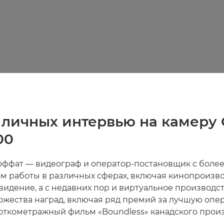
 личных интервью на камеру
00
оффат — видеограф и оператор-постановщик с более
м работы в различных сферах, включая кинопроизво
видение, а с недавних пор и виртуальное производст
ожества наград, включая ряд премий за лучшую опе
роткометражный фильм «Boundless» канадского произ