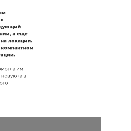
ом
ах
едующий
нии, а еще
 на локации.
в компактном
ации.
омогла им
новую (а в
ого