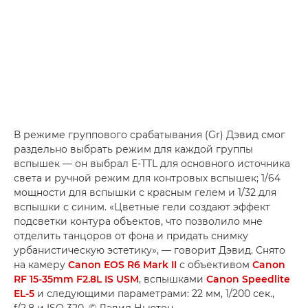
В режиме группового срабатывания (Gr) Дэвид смог
раздельно выбрать режим для каждой группы
вспышек — он выбрал E-TTL для основного источника
света и ручной режим для контровых вспышек; 1/64
мощности для вспышки с красным гелем и 1/32 для
вспышки с синим. «Цветные гели создают эффект
подсветки контура объектов, что позволило мне
отделить танцоров от фона и придать снимку
урбанистическую эстетику», — говорит Дэвид. Снято
на камеру
Canon EOS R6 Mark II
с объективом
Canon
RF 15-35mm F2.8L IS USM
, вспышками
Canon Speedlite
EL-5
и следующими параметрами: 22 мм, 1/200 сек.,
f/2.8 и ISO 320. © Дэвид Ньютон