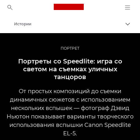
Canon Logo, back to ho
Истории
Пере
Canon
Профессиональная фото- и видеосъемка
ПОРТРЕТ
Портреты со Speedlite: игра со
светом на съемках уличных
танцоров
От простых композиций до съемки
динамичных сюжетов с использованием
нескольких вспышек — фотограф Дэвид
Ньютон показывает варианты творческого
использования вспышки Canon Speedlite
EL-5.