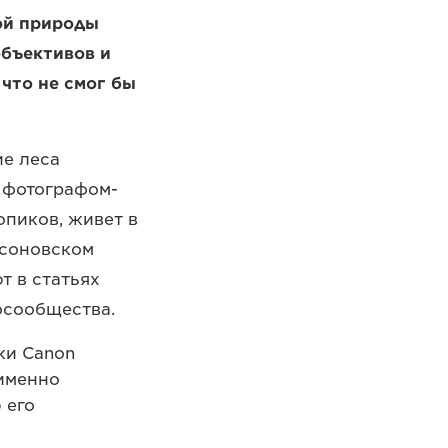
ой природы
бъективов и
что не смог бы
ие леса
м фотографом-
опиков, живет в
тсоновском
т в статьях
тосообщества.
ки Canon
 именно
 его