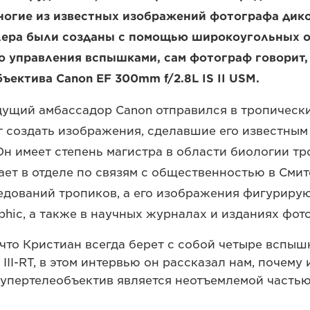
многие из известных изображений фотографа дик
лера были созданы с помощью широкоугольных о
 управления вспышками, сам фотограф говорит, 
ъектива Canon EF 300mm f/2.8L IS II USM.
удущий амбассадор Canon отправился в тропическ
г создать изображения, сделавшие его известны
Он имеет степень магистра в области биологии тр
ает в отделе по связям с общественностью в Сми
едований тропиков, а его изображения фигурирую
aphic, а также в научных журналах и изданиях фо
 что Кристиан всегда берет с собой четыре вспыш
 III-RT, в этом интервью он рассказал нам, почему
упертелеобъектив является неотъемлемой частью