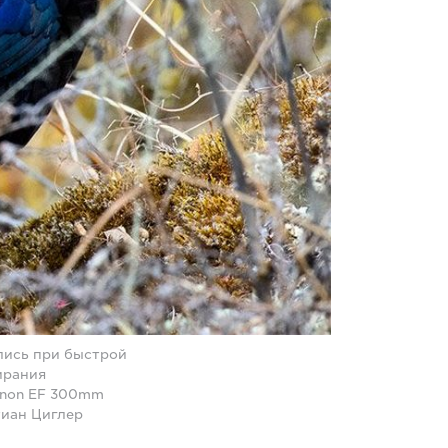
ились при быстрой
ирания
Canon EF 300mm
стиан Циглер