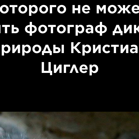
оторого не мож
ть фотограф ди
природы Кристиа
Циглер