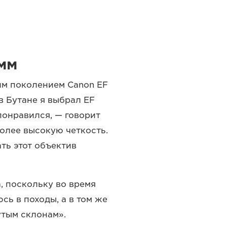
мм
им поколением Canon EF
в Бутане я выбрал EF
 понравился, — говорит
более высокую четкость.
ать этот объектив
, поскольку во время
сь в походы, а в том же
утым склонам».