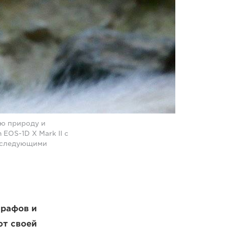
ю природу и
EOS-1D X Mark II с
 и следующими
графов и
ют своей