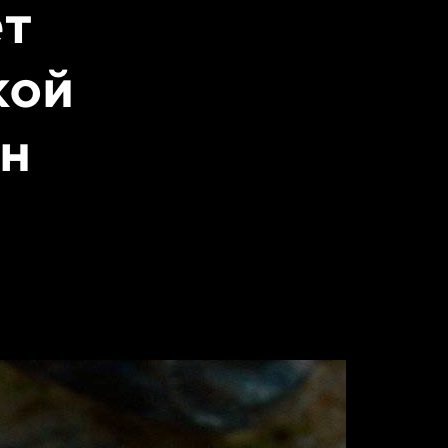
ет
кой
н