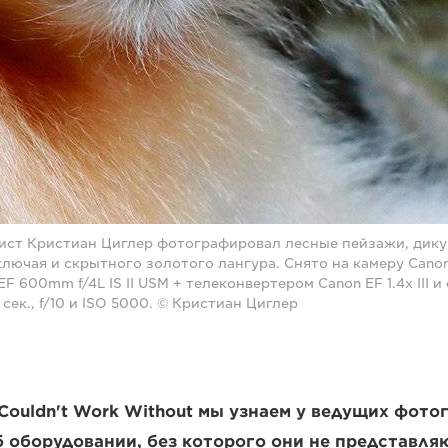
ст Кристиан Циглер фотографировал лесные пейзажи, дику
ключая и скрытного золотого лангура. Снято на камеру Canon 
F 600mm f/4L IS II USM + телеконвертером Canon EF 1.4x III
 сек., f/10 и ISO 5000. © Кристиан Циглер
Couldn't Work Without мы узнаем у ведущих фото
 оборудовании, без которого они не представля