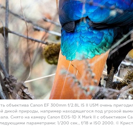
сть объектива Canon EF 300mm f/2.8L IS II USM очень пригод
ой дикой природы, например находящегося под угрозой вым
ала. Снято на камеру Canon EOS-1D X Mark II с объективом 
и следующими параметрами: 1/200 сек., f/18 и ISO 2000. © Кри