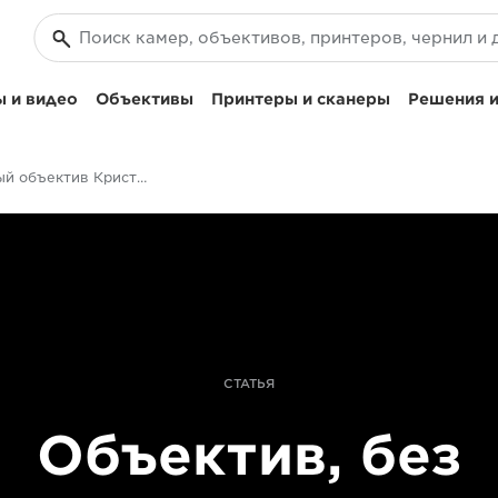
 и видео
Объективы
Принтеры и сканеры
Решения и
Любимый объектив Кристиана Циглера для съемки дикой природы
СТАТЬЯ
Объектив, без