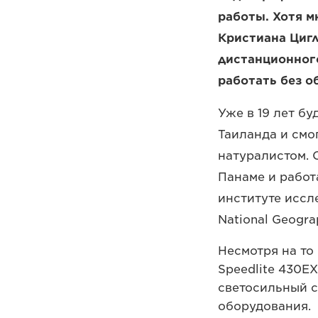
работы. Хотя 
Кристиана Циг
дистанционного
работать без об
Уже в 19 лет б
Таиланда и смо
натуралистом. 
Панаме и работ
институте иссл
National Geogr
Несмотря на то
Speedlite 430EX
светосильный с
оборудования.