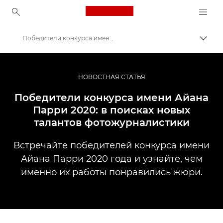
Canon Logo, back to ho
Победители конкурса имени Айана Парри 2020
Пере
Canon
Профессиональная фото- и видеосъемка
НОВОСТНАЯ СТАТЬЯ
Новости
Победители конкурса имени Айана
Парри 2020: в поисках новых
талантов фотожурналистики
Встречайте победителей конкурса имени
Айана Парри 2020 года и узнайте, чем
именно их работы понравились жюри.