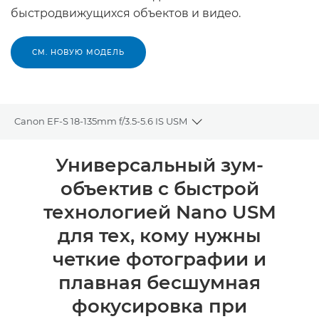
быстродвижущихся объектов и видео.
СМ. НОВУЮ МОДЕЛЬ
Canon EF-S 18-135mm f/3.5-5.6 IS USM
Toggle breadcrumbs
Общая информация
Универсальный зум-
объектив с быстрой
Технические характеристики
технологией Nano USM
для тех, кому нужны
четкие фотографии и
плавная бесшумная
фокусировка при