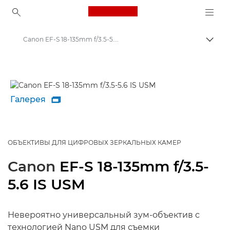
Canon Logo, back to ho
Canon EF-S 18-135mm f/3.5-5.6 IS USM - Объективы - Камера и фотообъективы
Пере
Canon
Объективы для камер Canon
Галерея

ОБЪЕКТИВЫ ДЛЯ ЦИФРОВЫХ ЗЕРКАЛЬНЫХ КАМЕР
Canon
EF-S 18-135mm f/3.5-
5.6 IS USM
Невероятно универсальный зум-объектив с
технологией Nano USM для съемки