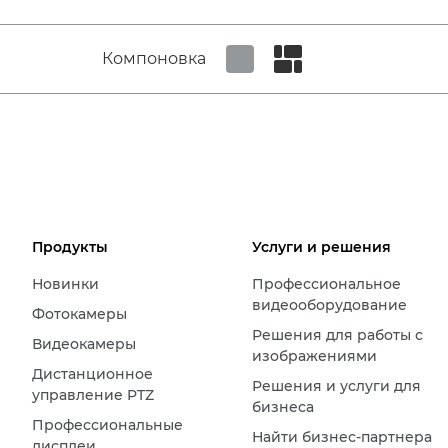
Компоновка
Set tiled view
Set masonry view
Продукты
Услуги и решения
Новинки
Профессиональное
видеооборудование
Фотокамеры
Решения для работы с
Видеокамеры
изображениями
Дистанционное
Решения и услуги для
управление PTZ
бизнеса
Профессиональные
Найти бизнес-партнера
дисплеи