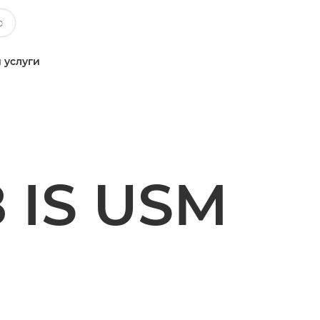
 услуги
8 IS USM