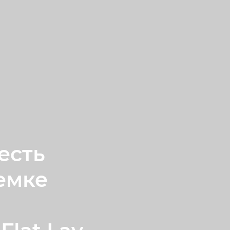
есть
емке