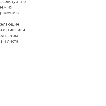
, советует не
чем их
бражение».
 желающие.
бъектива или
бя в этом
а и листа