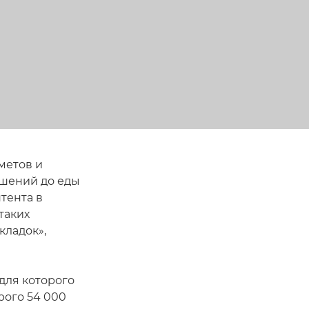
метов и
ашений до еды
тента в
таких
кладок»,
для которого
рого 54 000