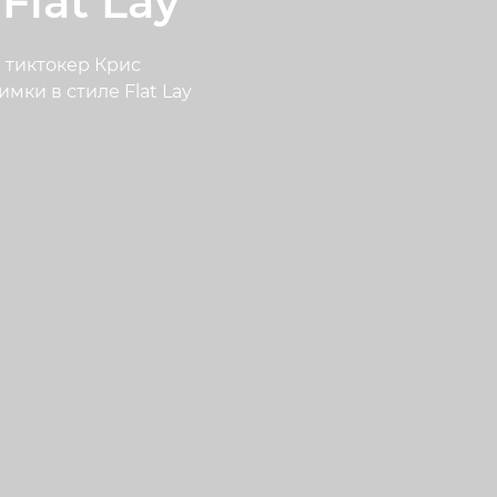
lat Lay
 тиктокер Крис
мки в стиле Flat Lay